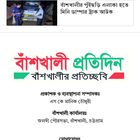
বাঁশখালীর পুঁইছড়ি এলাকা হতে
মিনি ডাম্পার ট্রাক আটক
প্রকাশক ও ব্যবস্থাপনা সম্পাদকঃ
এস কে মানিক চৌধুরী
বাঁশখালী কার্যালয়ঃ
জলদী পৌরসভা, বাঁশখালী, চট্টগ্রাম
যোগাযোগঃ