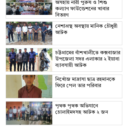
অসহায় নারী পুরুষ ও শিশু
কল্যাণ ফাউন্ডেশনের খাবার
বিতরণ
নেশাগ্রস্থ অবস্থায় মানিক চৌধুরী
আটক
চট্টগ্রামের বাঁশখালীতে কক্সবাজার
উপজেলা সদর এলাকার ২ ইয়াবা
ব্যাবসায়ী আটক
নিখোঁজ মাদ্রাসা ছাত্র রহমানকে
ফিরে পেল তার পরিবার
পৃথক পৃথক অভিযানে
চোলাইমদসহ আটক ২ জন