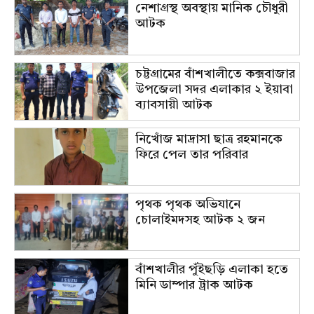
নেশাগ্রস্থ অবস্থায় মানিক চৌধুরী
আটক
চট্টগ্রামের বাঁশখালীতে কক্সবাজার
উপজেলা সদর এলাকার ২ ইয়াবা
ব্যাবসায়ী আটক
নিখোঁজ মাদ্রাসা ছাত্র রহমানকে
ফিরে পেল তার পরিবার
পৃথক পৃথক অভিযানে
চোলাইমদসহ আটক ২ জন
বাঁশখালীর পুঁইছড়ি এলাকা হতে
মিনি ডাম্পার ট্রাক আটক