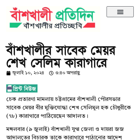
বাঁশখালীর সাবেক মেয়র
শেখ সেলিম কারাগারে
জুলাই ১০, ২০২৪
৩:৪০ অপরাহ্ণ
চেক প্রতারণা মামলায় চট্টগ্রামের বাঁশখালী পৌরসভার
সাবেক মেয়র বীর মুক্তিযোদ্ধা শেখ সেলিমুল হক চৌধুরীকে
(৭৮) কারাগারে পাঠিয়েছেন আদালত।
মঙ্গলবার (৯ জুলাই) বাঁশখালী যুগ্ম জেলা ও দায়রা জজ
আদালতের বিচারক তাকে কারাগারে পাঠানোর আদেশ