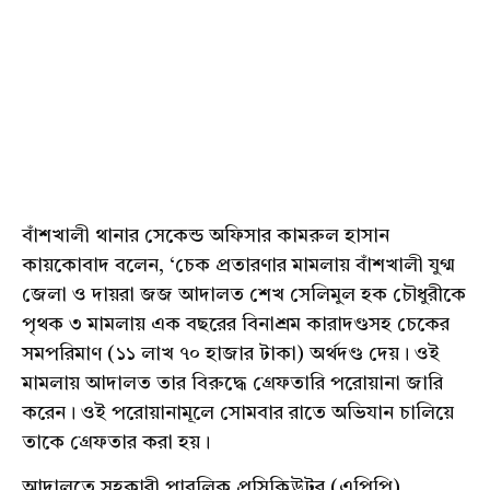
বাঁশখালী থানার সেকেন্ড অফিসার কামরুল হাসান
কায়কোবাদ বলেন, ‘চেক প্রতারণার মামলায় বাঁশখালী যুগ্ম
জেলা ও দায়রা জজ আদালত শেখ সেলিমুল হক চৌধুরীকে
পৃথক ৩ মামলায় এক বছরের বিনাশ্রম কারাদণ্ডসহ চেকের
সমপরিমাণ (১১ লাখ ৭০ হাজার টাকা) অর্থদণ্ড দেয়। ওই
মামলায় আদালত তার বিরুদ্ধে গ্রেফতারি পরোয়ানা জারি
করেন। ওই পরোয়ানামূলে সোমবার রাতে অভিযান চালিয়ে
তাকে গ্রেফতার করা হয়।
আদালতে সহকারী পাবলিক প্রসিকিউটর (এপিপি)