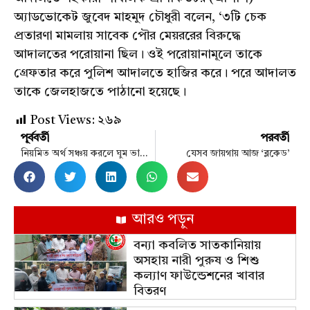
অ্যাডভোকেট জুবেদ মাহমুদ চৌধুরী বলেন, ‘৩টি চেক
প্রতারণা মামলায় সাবেক পৌর মেয়ররের বিরুদ্ধে
আদালতের পরোয়ানা ছিল। ওই পরোয়ানামূলে তাকে
গ্রেফতার করে পুলিশ আদালতে হাজির করে। পরে আদালত
তাকে জেলহাজতে পাঠানো হয়েছে।
Post Views:
২৬৯
পূর্ববর্তী
পরবর্তী
নিয়মিত অর্থ সঞ্চয় করলে ঘুম ভালো হয়, বলছে গবেষণা
যেসব জায়গায় আজ ‘ব্লকেড’
আরও পড়ুন
বন্যা কবলিত সাতকানিয়ায়
অসহায় নারী পুরুষ ও শিশু
কল্যাণ ফাউন্ডেশনের খাবার
বিতরণ