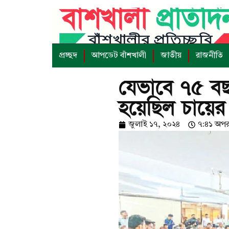
প্রচ্ছদ
আপডেট বাঁশখালী
জাতীয়
রাজনীতি
যেভাবে ৭৫ বছর
হয়েছিল চায়ের
জুলাই ১৭, ২০২৪
৭:৪১ অপরা