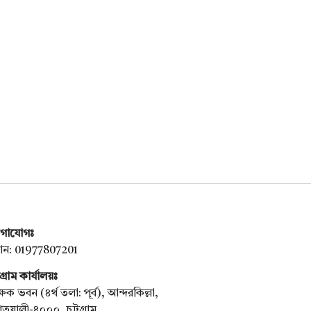
গাযোগঃ
ন: 01977807201
টগ্রাম কার্যালয়ঃ
্ষক ভবন (৪র্থ তলা: পূর্ব), আন্দরকিল্লা,
য়ালী-৪০০০, চট্টগ্রাম