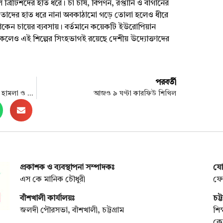
ব্রিটিশদের হাত ধরে। চা চাষ, বিপণন, রপ্তানি ও বাগানের
তাদের হাত ধরে নানা অবকাঠামো গড়ে তোলা হলেও ধীরে
ে থাকেন চায়ের ব্যবসায়। বর্তমানে কয়েকটি ইউরোপিয়ান
কলেও এই শিল্পের সিংহভাগই রয়েছে দেশীয় উদ্যোক্তাদের
পরবর্তী
কোটা সংস্কার আন্দোলনকারীদের ওপর হামলা ও হত্যা, যা বলল জাতিসংঘ
আজও ৯ ঘণ্টা কারফিউ শিথিল
প্রকাশক ও ব্যবস্থাপনা সম্পাদকঃ
যো
এস কে মানিক চৌধুরী
ফো
বাঁশখালী কার্যালয়ঃ
চট্
জলদী পৌরসভা, বাঁশখালী, চট্টগ্রাম
শিক
কোত