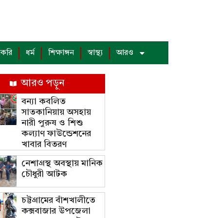
াকরি
ধর্ম
শিক্ষাঙ্গন
স্বাস্থ্য
আরও
আরও পড়ুন
বন্যা কবলিত
সাতকানিয়ায় অসহায়
নারী পুরুষ ও শিশু
কল্যাণ ফাউন্ডেশনের
খাবার বিতরণ
নেশাগ্রস্থ অবস্থায় মানিক
চৌধুরী আটক
চট্টগ্রামের বাঁশখালীতে
কক্সবাজার উপজেলা