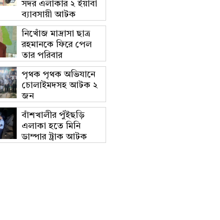
সদর এলাকার ২ ইয়াবা
ব্যাবসায়ী আটক
নিখোঁজ মাদ্রাসা ছাত্র
রহমানকে ফিরে পেল
তার পরিবার
পৃথক পৃথক অভিযানে
চোলাইমদসহ আটক ২
জন
বাঁশখালীর পুঁইছড়ি
এলাকা হতে মিনি
ডাম্পার ট্রাক আটক