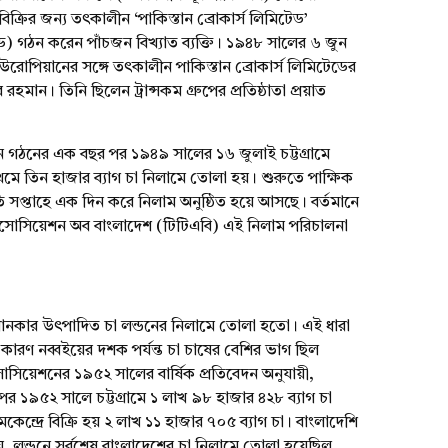
বিক্রির জন্য তৎকালীন ‘পাকিস্তান ব্রোকার্স লিমিটেড’
টেড) গঠন করেন পাঁচজন বিখ্যাত ব্যক্তি। ১৯৪৮ সালের ৬ জুন
উরোপিয়ানের সঙ্গে তৎকালীন পাকিস্তান ব্রোকার্স লিমিটেডের
র রহমান। তিনি ছিলেন ট্রান্সকম গ্রুপের প্রতিষ্ঠাতা প্রয়াত
্ঠান গঠনের এক বছর পর ১৯৪৯ সালের ১৬ জুলাই চট্টগ্রামে
রথমে তিন হাজার ব্যাগ চা নিলামে তোলা হয়। শুরুতে পাক্ষিক
সপ্তাহে এক দিন করে নিলাম অনুষ্ঠিত হয়ে আসছে। বর্তমানে
্স অ্যাসোসিয়েশন অব বাংলাদেশ (টিটিএবি) এই নিলাম পরিচালনা
ও এখানকার উৎপাদিত চা লন্ডনের নিলামে তোলা হতো। এই ধারা
রণ নব্বইয়ের দশক পর্যন্ত চা চাষের বেশির ভাগ ছিল
াসোসিয়েশনের ১৯৫২ সালের বার্ষিক প্রতিবেদন অনুযায়ী,
ছর পর ১৯৫২ সালে চট্টগ্রামে ১ লাখ ৯৮ হাজার ৪২৮ ব্যাগ চা
কেন্দ্রে বিক্রি হয় ২ লাখ ১১ হাজার ৭০৫ ব্যাগ চা। বাংলাদেশি
য়, লন্ডনে সর্বশেষ বাংলাদেশের চা নিলামে তোলা হয়েছিল