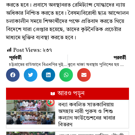
করতে হবে। প্রবাসে অবস্থানরত রেমিট্যান্স যোদ্ধাদের ন্যায়
অধিকার নিশ্চিত করতে হবে। বৈষম্যবিরোধী ছাত্র আন্দোলন
চলাকালীন সময়ে শিক্ষার্থীদের পক্ষে প্রতিবাদ করতে গিয়ে
বিদেশে যারা গ্রেপ্তার হয়েছে, তাদের কূটনৈতিক প্রচেষ্টার
মাধ্যমে মুক্তির ব্যবস্থা করতে হবে।
Post Views:
২৩৭
পূর্ববর্তী
পরবর্তী
চট্টগ্রামের রাউজানে বিএনপির দুই পক্ষের সংঘর্ষে আহত ১২
ঝুলে থাকা অবস্থায় পুলিশের ছয় গুলি, সেই তরুণ বেঁচে আছেন
আরও পড়ুন
বন্যা কবলিত সাতকানিয়ায়
অসহায় নারী পুরুষ ও শিশু
কল্যাণ ফাউন্ডেশনের খাবার
বিতরণ