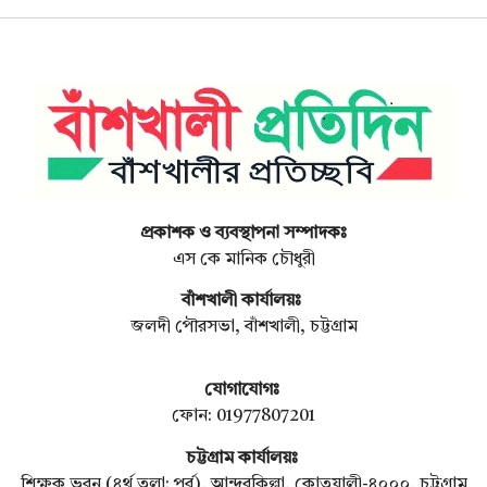
প্রকাশক ও ব্যবস্থাপনা সম্পাদকঃ
এস কে মানিক চৌধুরী
বাঁশখালী কার্যালয়ঃ
জলদী পৌরসভা, বাঁশখালী, চট্টগ্রাম
যোগাযোগঃ
ফোন: 01977807201
চট্টগ্রাম কার্যালয়ঃ
শিক্ষক ভবন (৪র্থ তলা: পূর্ব), আন্দরকিল্লা, কোতয়ালী-৪০০০, চট্টগ্রাম