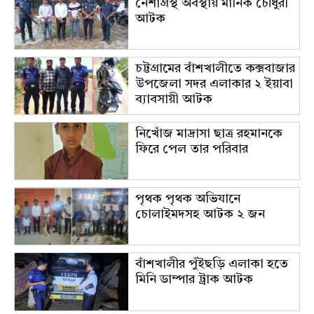
নেশাগ্রস্থ অবস্থায় মানিক চৌধুরী
আটক
চট্টগ্রামের বাঁশখালীতে কক্সবাজার
উপজেলা সদর এলাকার ২ ইয়াবা
ব্যাবসায়ী আটক
নিখোঁজ মাদ্রাসা ছাত্র রহমানকে
ফিরে পেল তার পরিবার
পৃথক পৃথক অভিযানে
চোলাইমদসহ আটক ২ জন
বাঁশখালীর পুঁইছড়ি এলাকা হতে
মিনি ডাম্পার ট্রাক আটক