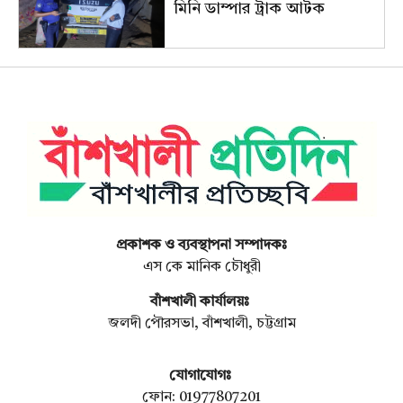
মিনি ডাম্পার ট্রাক আটক
প্রকাশক ও ব্যবস্থাপনা সম্পাদকঃ
এস কে মানিক চৌধুরী
বাঁশখালী কার্যালয়ঃ
জলদী পৌরসভা, বাঁশখালী, চট্টগ্রাম
যোগাযোগঃ
ফোন: 01977807201