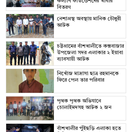
কল্যাণ ফাউন্ডেশনের খাবার
বিতরণ
নেশাগ্রস্থ অবস্থায় মানিক চৌধুরী
আটক
চট্টগ্রামের বাঁশখালীতে কক্সবাজার
উপজেলা সদর এলাকার ২ ইয়াবা
ব্যাবসায়ী আটক
নিখোঁজ মাদ্রাসা ছাত্র রহমানকে
ফিরে পেল তার পরিবার
পৃথক পৃথক অভিযানে
চোলাইমদসহ আটক ২ জন
বাঁশখালীর পুঁইছড়ি এলাকা হতে