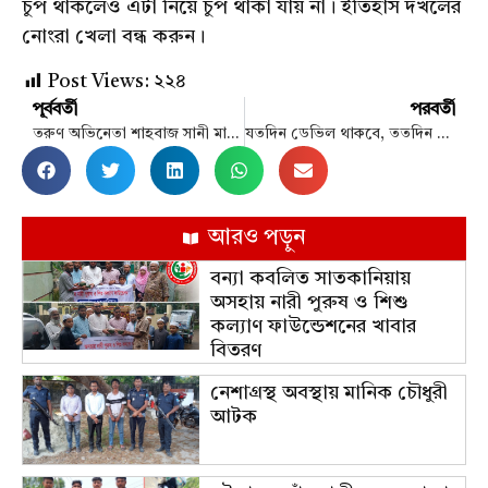
চুপ থাকলেও এটা নিয়ে চুপ থাকা যায় না। ইতিহাস দখলের
নোংরা খেলা বন্ধ করুন।
Post Views:
২২৪
পূর্ববর্তী
পরবর্তী
তরুণ অভিনেতা শাহবাজ সানী মারা গেছেন
যতদিন ডেভিল থাকবে, ততদিন অভিযান চলবে: স্বরাষ্ট্র উপদেষ্টা
আরও পড়ুন
বন্যা কবলিত সাতকানিয়ায়
অসহায় নারী পুরুষ ও শিশু
কল্যাণ ফাউন্ডেশনের খাবার
বিতরণ
নেশাগ্রস্থ অবস্থায় মানিক চৌধুরী
আটক