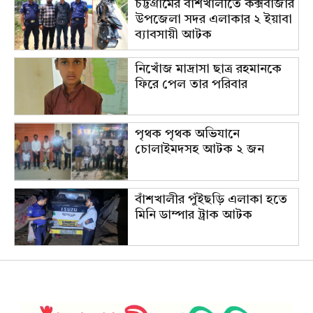
চট্টগ্রামের বাঁশখালীতে কক্সবাজার
উপজেলা সদর এলাকার ২ ইয়াবা
ব্যাবসায়ী আটক
নিখোঁজ মাদ্রাসা ছাত্র রহমানকে
ফিরে পেল তার পরিবার
পৃথক পৃথক অভিযানে
চোলাইমদসহ আটক ২ জন
বাঁশখালীর পুঁইছড়ি এলাকা হতে
মিনি ডাম্পার ট্রাক আটক