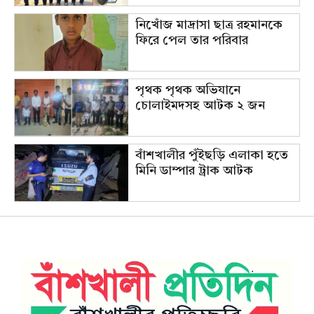
নিখোঁজ মাদ্রাসা ছাত্র রহমানকে
ফিরে পেল তার পরিবার
পৃথক পৃথক অভিযানে
চোলাইমদসহ আটক ২ জন
বাঁশখালীর পুঁইছড়ি এলাকা হতে
মিনি ডাম্পার ট্রাক আটক