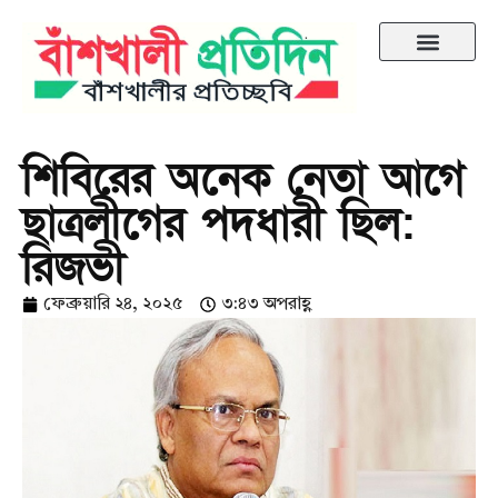
শিবিরের অনেক নেতা আগে
ছাত্রলীগের পদধারী ছিল:
রিজভী
ফেব্রুয়ারি ২৪, ২০২৫
৩:৪৩ অপরাহ্ণ