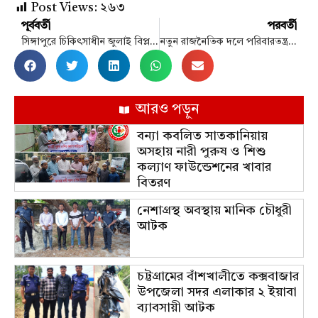
Post Views:
২৬৩
পূর্ববর্তী
পরবর্তী
সিঙ্গাপুরে চিকিৎসাধীন জুলাই বিপ্লবে আহতদের পাশে তারেক রহমান
নতুন রাজনৈতিক দলে পরিবারতন্ত্র থাকবে না
আরও পড়ুন
বন্যা কবলিত সাতকানিয়ায়
অসহায় নারী পুরুষ ও শিশু
কল্যাণ ফাউন্ডেশনের খাবার
বিতরণ
নেশাগ্রস্থ অবস্থায় মানিক চৌধুরী
আটক
চট্টগ্রামের বাঁশখালীতে কক্সবাজার
উপজেলা সদর এলাকার ২ ইয়াবা
ব্যাবসায়ী আটক