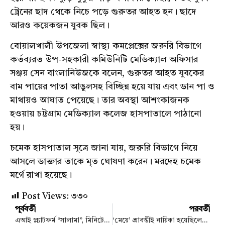
ট্রেনের ছাদ থেকে নিচে পড়ে গুরুতর আহত হন। ছাদে
আরও কয়েকজন যুবক ছিল।
বোয়ালখালী উপজেলা স্বাস্থ্য কমপ্লেক্সের জরুরি বিভাগে
কর্তব্যরত উপ-সহকারী কমিউনিটি মেডিক্যাল অফিসার
সঞ্জয় সেন বাংলানিউজকে বলেন, গুরুতর আহত যুবকের
বাম পায়ের পাতা আঙুলসহ বিচ্ছিন্ন হয়ে যায় এবং ডান পা ও
মাথায়ও আঘাত পেয়েছে। তার অবস্থা আশংকাজনক
হওয়ায় চট্টগ্রাম মেডিক্যাল কলেজ হাসপাতালে পাঠানো
হয়।
চমেক হাসপাতাল সূত্রে জানা যায়, জরুরি বিভাগে নিয়ে
আসলে ডাক্তার তাকে মৃত ঘোষণা করেন। মরদেহ চমেক
মর্গে রাখা হয়েছে।
Post Views:
৩৩০
পূর্ববর্তী
পরবর্তী
এআই প্ল্যাটফর্ম “সালামা”, মিনিটেই মিলবে দুবাইয়ের ভিসা
‘মেয়ে’ শ্রাবন্তীই নায়িকা হয়েছিলেন প্রসেনজিতের!