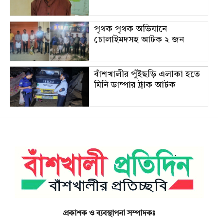
পৃথক পৃথক অভিযানে
চোলাইমদসহ আটক ২ জন
বাঁশখালীর পুঁইছড়ি এলাকা হতে
মিনি ডাম্পার ট্রাক আটক
প্রকাশক ও ব্যবস্থাপনা সম্পাদকঃ