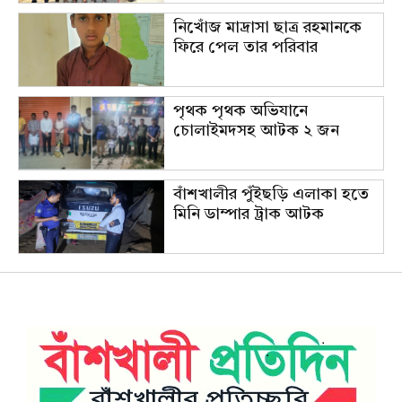
নিখোঁজ মাদ্রাসা ছাত্র রহমানকে
ফিরে পেল তার পরিবার
পৃথক পৃথক অভিযানে
চোলাইমদসহ আটক ২ জন
বাঁশখালীর পুঁইছড়ি এলাকা হতে
মিনি ডাম্পার ট্রাক আটক