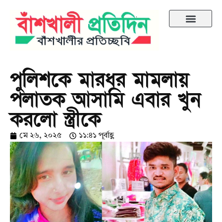
পুলিশকে মারধর মামলায়
পলাতক আসামি এবার খুন
করলো স্ত্রীকে
মে ২৬, ২০২৫
১১:৪১ পূর্বাহ্ণ