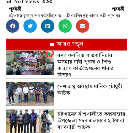
Post Views:
৩৩৩
পূর্ববর্তী
পরবর্তী
চট্টগ্রামে বৃক্ষরোপণ কর্মসূচিতে অসহায় নারী পুরুষ ও শিশু কল্যাণ ফাউন্ডেশন পরিবেশ রক্ষায় মানবিক এক পদক্ষেপ
সিএমপির দুই থানার ওসি পদে রদবদল
আরও পড়ুন
বন্যা কবলিত সাতকানিয়ায়
অসহায় নারী পুরুষ ও শিশু
কল্যাণ ফাউন্ডেশনের খাবার
বিতরণ
নেশাগ্রস্থ অবস্থায় মানিক চৌধুরী
আটক
চট্টগ্রামের বাঁশখালীতে কক্সবাজার
উপজেলা সদর এলাকার ২ ইয়াবা
ব্যাবসায়ী আটক