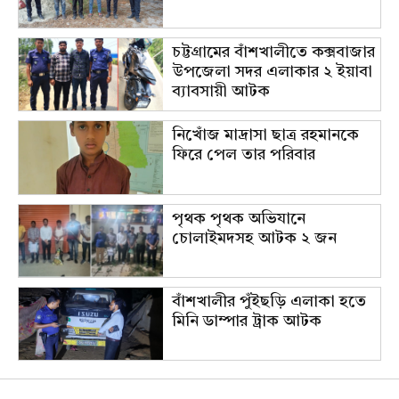
চট্টগ্রামের বাঁশখালীতে কক্সবাজার
উপজেলা সদর এলাকার ২ ইয়াবা
ব্যাবসায়ী আটক
নিখোঁজ মাদ্রাসা ছাত্র রহমানকে
ফিরে পেল তার পরিবার
পৃথক পৃথক অভিযানে
চোলাইমদসহ আটক ২ জন
বাঁশখালীর পুঁইছড়ি এলাকা হতে
মিনি ডাম্পার ট্রাক আটক