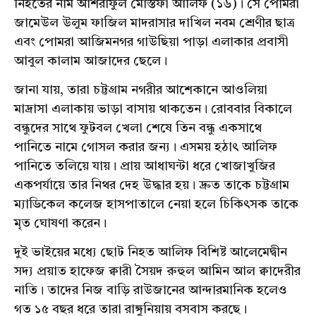
নিহতের নাম আশরাফুল মোস্তফা আলিফ (১৬)। সে পোমরা
জামেউল উলুম ফাজিল মাদরাসার দাখিল নবম শ্রেণীর ছাত্র
এবং পোমরা আজিমনগর গাউছিয়া পাড়া এলাকার প্রবাসী
আবুল কালাম আজাদের ছেলে।
জানা যায়, তারা চট্টগ্রাম নগরীর আশেকানে আওলিয়া
মাদ্রাসা এলাকায় ভাড়া বাসায় থাকতেন। রোববার বিকালে
বন্ধুদের সাথে ফুটবল খেলা শেষে তিন বন্ধু একসাথে
পানিতে নামে গোসল করার জন্য। এসময় হঠাৎ আলিফ
পানিতে তলিয়ে যায়। প্রায় আধাঘন্টা ধরে খোজাখুজির
একপর্যায়ে তার নিথর দেহ উদ্ধার হয়। দ্রুত তাকে চট্টগ্রাম
ম্যাডিকেল কলেজ হাসপাতালে নেয়া হলে চিকিৎসক তাকে
মৃত ঘোষণা করেন।
দুই ভাইয়ের মধ্যে ছোট নিহত আলিফ বিশিষ্ট আলেমেদ্বীন
সদ্য প্রয়াত হাফেজ ক্বারী সৈয়দ রুহুল আমিন আল ক্বাদেরীর
নাতি। তাদের নিজ বাড়ি রাউজানের আন্দারমানিক হলেও
গত ১৫ বছর ধরে তারা রাঙ্গুনিয়ায় বসবাস করছে।