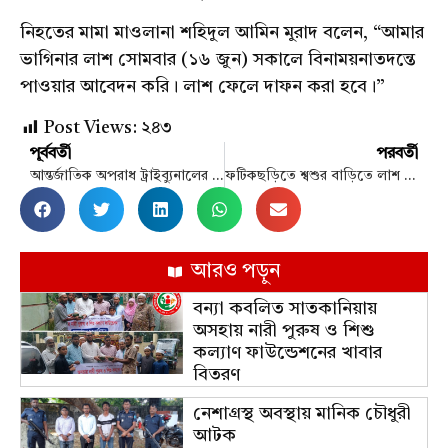
নিহতের মামা মাওলানা শহিদুল আমিন মুরাদ বলেন, “আমার
ভাগিনার লাশ সোমবার (১৬ জুন) সকালে বিনাময়নাতদন্তে
পাওয়ার আবেদন করি। লাশ ফেলে দাফন করা হবে।”
Post Views:
২৪৩
পূর্ববর্তী
পরবর্তী
আন্তর্জাতিক অপরাধ ট্রাইব্যুনালের সামনে ককটেল বিস্ফোরণ
ফটিকছড়িতে শ্বশুর বাড়িতে লাশ হলো গৃহবধূ
আরও পড়ুন
বন্যা কবলিত সাতকানিয়ায়
অসহায় নারী পুরুষ ও শিশু
কল্যাণ ফাউন্ডেশনের খাবার
বিতরণ
নেশাগ্রস্থ অবস্থায় মানিক চৌধুরী
আটক