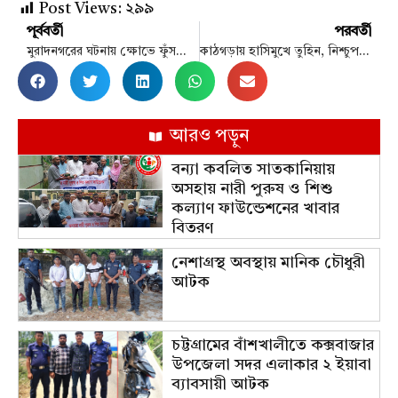
Post Views:
২৯৯
পূর্ববর্তী
পরবর্তী
মুরাদনগরের ঘটনায় ক্ষোভে ফুঁসছে শোবিজ অঙ্গন
কাঠগড়ায় হাসিমুখে তুহিন, নিশ্চুপ ছিলেন মমতাজ
আরও পড়ুন
বন্যা কবলিত সাতকানিয়ায়
অসহায় নারী পুরুষ ও শিশু
কল্যাণ ফাউন্ডেশনের খাবার
বিতরণ
নেশাগ্রস্থ অবস্থায় মানিক চৌধুরী
আটক
চট্টগ্রামের বাঁশখালীতে কক্সবাজার
উপজেলা সদর এলাকার ২ ইয়াবা
ব্যাবসায়ী আটক