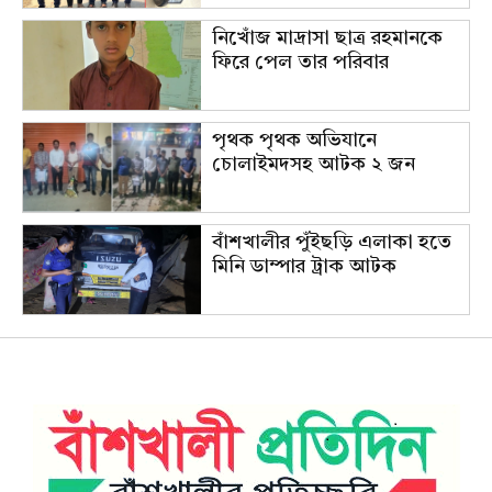
নিখোঁজ মাদ্রাসা ছাত্র রহমানকে
ফিরে পেল তার পরিবার
পৃথক পৃথক অভিযানে
চোলাইমদসহ আটক ২ জন
বাঁশখালীর পুঁইছড়ি এলাকা হতে
মিনি ডাম্পার ট্রাক আটক