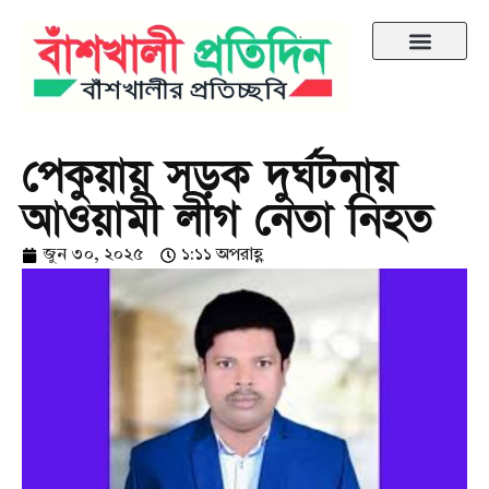
পেকুয়ায় সড়ক দুর্ঘটনায়
আওয়ামী লীগ নেতা নিহত ‎
জুন ৩০, ২০২৫
১:১১ অপরাহ্ণ