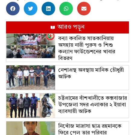
আরও পড়ুন
বন্যা কবলিত সাতকানিয়ায়
অসহায় নারী পুরুষ ও শিশু
কল্যাণ ফাউন্ডেশনের খাবার
বিতরণ
নেশাগ্রস্থ অবস্থায় মানিক চৌধুরী
আটক
চট্টগ্রামের বাঁশখালীতে কক্সবাজার
উপজেলা সদর এলাকার ২ ইয়াবা
ব্যাবসায়ী আটক
নিখোঁজ মাদ্রাসা ছাত্র রহমানকে
ফিরে পেল তার পরিবার