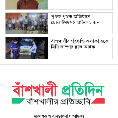
পৃথক পৃথক অভিযানে
চোলাইমদসহ আটক ২ জন
বাঁশখালীর পুঁইছড়ি এলাকা হতে
মিনি ডাম্পার ট্রাক আটক
প্রকাশক ও ব্যবস্থাপনা সম্পাদকঃ