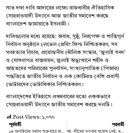
সাত দফা দাবি আদায়ের লক্ষ্যে রাজধানীর ঐতিহাসিক
সোহরাওয়ার্দী উদ্যানে আজ জাতীয় সমাবেশ করছে
বাংলাদেশ জামায়াতে ইসলামী।
দাবিগুলোর মধ্যে রয়েছে: অবাধ, সুষ্ঠু, নিরপেক্ষ ও শান্তিপূর্ণ
নির্বাচন অনুষ্ঠানে লেভেল প্লেয়িং ফিল্ড নিশ্চিতকরণ, সব
গণহত্যার বিচার, প্রয়োজনীয় মৌলিক সংস্কার, ‘জুলাই সনদ’
ও ঘোষণাপত্র বাস্তবায়ন, জুলাই অভ্যুত্থানে শহীদ ও
আহতদের পরিবারের পুনর্বাসন, সংখ্যানুপাতিক (পিআর)
পদ্ধতিতে জাতীয় নির্বাচন ও এক কোটিরও বেশি প্রবাসী
ভোটারদের ভোটাধিকার নিশ্চিতকরণ।
বাংলাদেশের ইতিহাসে প্রথমবারের মতো এককভাবে
সোহরাওয়ার্দী উদ্যানে জাতীয় সমাবেশ করছে দলটি।
Post Views:
১,০৭০
পূর্ববর্তী
পরবর্তী
১৯ জুলাইয়ের ভয়াল শুক্রবারে রাজধানীজুড়ে কারফিউ, নিহত অন্তত ৫৬ জন
আ. লীগের তওবার সুযোগ নেই, মন্তব্য করলেন এনসিপি নেতা হাসনাত