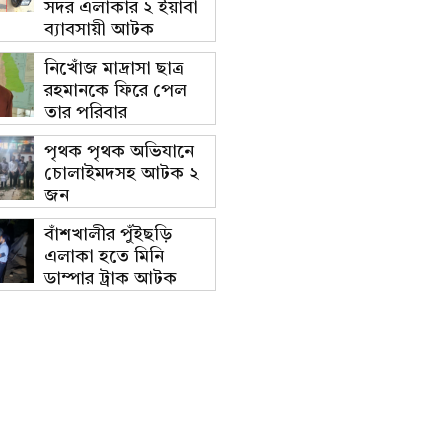
সদর এলাকার ২ ইয়াবা
ব্যাবসায়ী আটক
নিখোঁজ মাদ্রাসা ছাত্র
রহমানকে ফিরে পেল
তার পরিবার
পৃথক পৃথক অভিযানে
চোলাইমদসহ আটক ২
জন
বাঁশখালীর পুঁইছড়ি
এলাকা হতে মিনি
ডাম্পার ট্রাক আটক