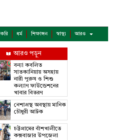
াকরি
ধর্ম
শিক্ষাঙ্গন
স্বাস্থ্য
আরও
আরও পড়ুন
বন্যা কবলিত
সাতকানিয়ায় অসহায়
নারী পুরুষ ও শিশু
কল্যাণ ফাউন্ডেশনের
খাবার বিতরণ
নেশাগ্রস্থ অবস্থায় মানিক
চৌধুরী আটক
চট্টগ্রামের বাঁশখালীতে
কক্সবাজার উপজেলা