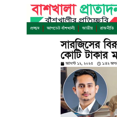
প্রচ্ছদ
আপডেট বাঁশখালী
জাতীয়
রাজনীতি
সারজিসের বির
কোটি টাকার ম
আগস্ট ১২, ২০২৫
১:৪২ অপরা