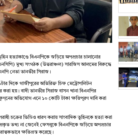
তুহিন হত্যাকাণ্ডে বিএনপিকে জড়িয়ে অপপ্রচার চালানোর
নসিপি) মুখ্য সংগঠক (উত্তরাঞ্চল) সারজিস আলমের বিরুদ্ধে
িএনপি নেতা তানভীর সিরাজ।
১টার দিকে গাজীপুরের অতিরিক্ত চিফ মেট্রোপলিটন
য়ের করা হয়। বাদী তানভীর সিরাজ বাসন থানা বিএনপির
ষুণ্নের অভিযোগ এনে ১০ কোটি টাকা ক্ষতিপূরণ দাবি করা
ধী চক্রের ভিডিও ধারণ করায় সাংবাদিক তুহিনকে হত্যা করা
প্রকৃত তথ্য না জেনেই ফেসবুকে বিএনপিকে জড়িয়ে অপপ্রচার
াত্মকভাবে ক্ষতিগ্রস্ত করেছে।