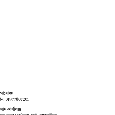
গাযোগঃ
ন: 01977807201
টগ্রাম কার্যালয়ঃ