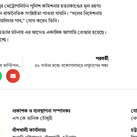
 মেট্রোপলিটন পুলিশ কমিশনার হত্যাকাণ্ডের মূল রহস্য
রাজনৈতিক সংশ্লিষ্টতা পাওয়া যায়নি। “দলের নির্দেশনায়
ায়বিচার পাব,” যোগ করেন তিনি।
হত্যার ঘটনায় এর আগেও একাধিক আসামি গ্রেপ্তার হয়েছে।
চ্ছে।
পরবর্তী
বাংলাদেশি শ্রমিকদের জন্য মালয়েশিয়ায় মাল্টিপল এন্ট্রি ভিসা চালু
৪৮ ঘণ্টার মধ্যে বঙ্গোপসাগরে লঘুচাপের শঙ্কা
প্রকাশক ও ব্যবস্থাপনা সম্পাদকঃ
যো
এস কে মানিক চৌধুরী
ফো
বাঁশখালী কার্যালয়ঃ
চট্