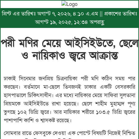
প্রিন্ট এর তারিখঃ অগাস্ট ৭, ২০২৬, ৪:১০ এ.এম || প্রকাশের তারিখঃ
আগস্ট ১৯, ২০২৫, ১২:৩৪ অপরাহ্ণ
পরী মণির মেয়ে আইসিইউতে, ছেলে
ও নায়িকাও জ্বরে আক্রান্ত
ঢাকাই সিনেমার জনপ্রিয় চিত্রনায়িকা পরী মণি কঠিন সময় পার
করছেন। বর্তমানে মা-ছেলে তিনজনই ঢাকার একটি বেসরকারি
হাসপাতালে চিকিৎসাধীন। এর মধ্যে নায়িকার মেয়ে সাফিরা সুলতানা
প্রিয়মকে আইসিইউতে রাখা হয়েছে। ছেলে শাহীম মুহাম্মদ পূণ্য
ভুগছে ১০২ ডিগ্রি জ্বরে। আর নায়িকার শরীরে ১০৩.৫ ডিগ্রি জ্বরের
পাশাপাশি কাশি ও শ্বাসকষ্ট রয়েছে।
সোমবার রাতে ফেসবুকে দেওয়া এক পোস্টে বিষয়টি নিজেই নিশ্চিত