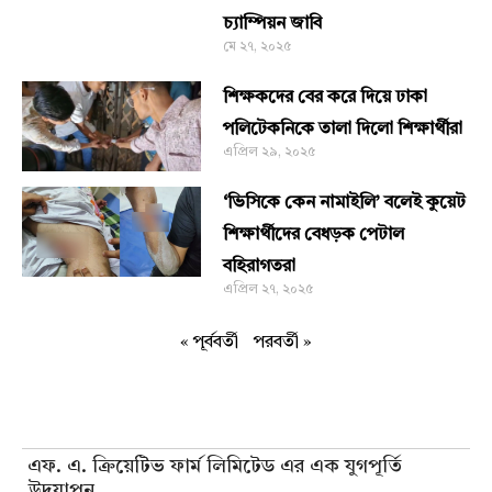
চ্যাম্পিয়ন জাবি
মে ২৭, ২০২৫
শিক্ষকদের বের করে দিয়ে ঢাকা
পলিটেকনিকে তালা দিলো শিক্ষার্থীরা
এপ্রিল ২৯, ২০২৫
‘ভিসিকে কেন নামাইলি’ বলেই কুয়েট
শিক্ষার্থীদের বেধড়ক পেটাল
বহিরাগতরা
এপ্রিল ২৭, ২০২৫
« পূর্ববর্তী
পরবর্তী »
সম্পাদকীয়
এফ. এ. ক্রিয়েটিভ ফার্ম লিমিটেড এর এক যুগপূর্তি
উদযাপন