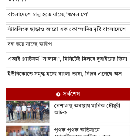
বাংলাদেশে চালু হতে যাচ্ছে ‘গুগল পে’
স্টারলিংক ছাড়াও আরো এক কোম্পানির দৃষ্টি বাংলাদেশে
বন্ধ হয়ে যাচ্ছে স্কাইপ
এআই প্ল্যাটফর্ম “সালামা”, মিনিটেই মিলবে দুবাইয়ের ভিসা
ইউনিকোডে সমৃদ্ধ হচ্ছে বাংলা ভাষা, বিপ্লব এনেছে অভ্র
সর্বশেষ
নেশাগ্রস্থ অবস্থায় মানিক চৌধুরী
আটক
পৃথক পৃথক অভিযানে