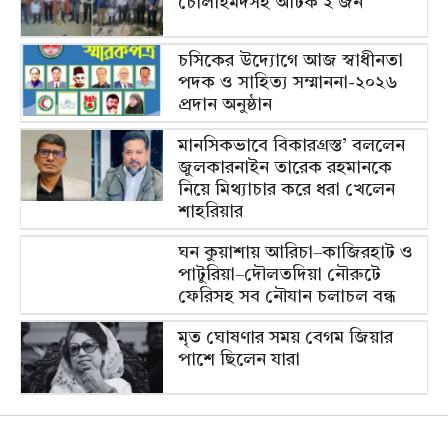
চোলাইমদসহ আটক ২ জন
চসিকের উদ্যোগে আজ স্বাধীনতা
পদক ও সাহিত্য সম্মাননা-২০২৬
প্রদান অনুষ্ঠান
মানসিকভাবে বিকারগ্রস্ত’ বললেন
জুলকারনাইন তারেক রহমানকে
নিয়ে মিথ্যাচার করে ধরা খেলেন
শাহরিয়ার
ঘন কুয়াশায় আরিচা–কাজিরহাট ও
পাটুরিয়া–দৌলতদিয়া নৌরুটে
ফেরিসহ সব নৌযান চলাচল বন্ধ
মৃত ঘোষণার সময় বেগম জিয়ার
পাশে ছিলেন যারা