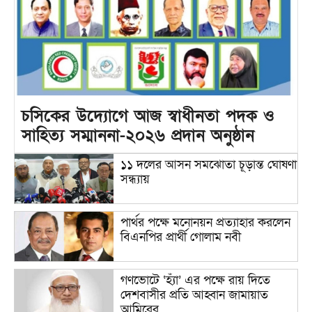
চসিকের উদ্যোগে আজ স্বাধীনতা পদক ও
সাহিত্য সম্মাননা-২০২৬ প্রদান অনুষ্ঠান
১১ দলের আসন সমঝোতা চূড়ান্ত ঘোষণা
সন্ধ্যায়
পার্থর পক্ষে মনোনয়ন প্রত্যাহার করলেন
বিএনপির প্রার্থী গোলাম নবী
গণভোটে ‘হ্যাঁ’ এর পক্ষে রায় দিতে
দেশবাসীর প্রতি আহ্বান জামায়াত
আমিরের