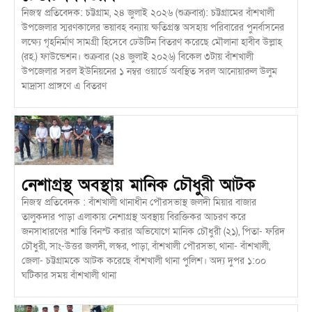
নিজস্ব প্রতিবেদক: চট্টগ্রাম, ২৪ জুলাই ২০২৬ (শুক্রবার): চট্টগ্রামের বাঁশখালী
উপজেলার স্মরণকালের ভয়াবহ বন্যায় ক্ষতিগ্রস্ত অসহায় পরিবারের পুনর্বাসনের
লক্ষ্যে গৃহনির্মাণ সামগ্রী হিসেবে ঢেউটিন বিতরণ করেছে মৌলানা হাবীব উল্লাহ
(রহ.) ফাউন্ডেশন। শুক্রবার (২৪ জুলাই ২০২৬) বিকেল ৩টায় বাঁশখালী
উপজেলার সরল ইউনিয়নের ১ নম্বর ওয়ার্ডে অবস্থিত সরল আনোয়ারুল উলুম
মাদ্রাসা প্রাঙ্গণে এ বিতরণ
নেশাগ্রস্থ অবস্থায় মানিক চৌধুরী আটক
নিজস্ব প্রতিবেদক : বাঁশখালী থানাধীন পৌরসভাস্থ জলদী মিয়ার বাজার
তালুকদার পাড়া এলাকায় নেশাগ্রস্থ অবস্থায় বিরক্তিকর আচরণ করে
জনসাধারণের শান্তি বিনস্ট করার অভিযোগে মানিক চৌধুরী (২১), পিতা- ফরিদ
চৌধুরী, সাং-উত্তর জলদী, লস্কর, পাড়া, বাঁশখালী পৌরসভা, থানা- বাঁশখালী,
জেলা- চট্টগ্রামকে আটক করেছে বাঁশখালী থানা পুলিশ। অদ্য দুপর ১:০০
ঘটিকার সময় বাঁশখালী থানা