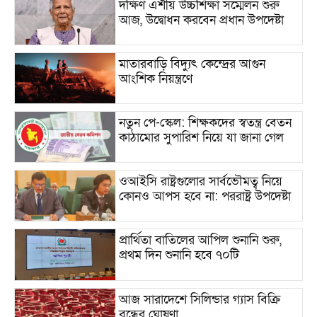
দক্ষিণ এশীয় উচ্চশিক্ষা সম্মেলন শুরু
আজ, উদ্বোধন করবেন প্রধান উপদেষ্টা
মাতারবাড়ি বিদ্যুৎ কেন্দ্রের আগুন
আংশিক নিয়ন্ত্রণে
নতুন পে-স্কেল: শিক্ষকদের স্বতন্ত্র বেতন
কাঠামোর সুপারিশ নিয়ে যা জানা গেল
ওআইসি রাষ্ট্রগুলোর সার্বভৌমত্ব নিয়ে
কোনও আপস হবে না: পররাষ্ট্র উপদেষ্টা
প্রার্থিতা বাতিলের আপিল শুনানি শুরু,
প্রথম দিন শুনানি হবে ৭০টি
আজ সারাদেশে সিলিন্ডার গ্যাস বিক্রি
বন্ধের ঘোষণা