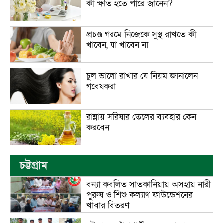
কী ক্ষতি হতে পারে জানেন?
প্রচণ্ড গরমে নিজেকে সুস্থ রাখতে কী
খাবেন, যা খাবেন না
চুল ভালো রাখার যে নিয়ম জানালেন
গবেষকরা
রান্নায় সরিষার তেলের ব্যবহার কেন
করবেন
চট্টগ্রাম
বন্যা কবলিত সাতকানিয়ায় অসহায় নারী
পুরুষ ও শিশু কল্যাণ ফাউন্ডেশনের
খাবার বিতরণ