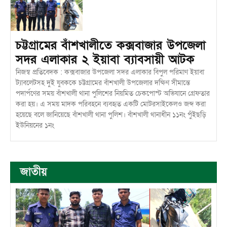
চট্টগ্রামের বাঁশখালীতে কক্সবাজার উপজেলা
সদর এলাকার ২ ইয়াবা ব্যাবসায়ী আটক
নিজস্ব প্রতিবেদক : কক্সবাজার উপজেলা সদর এলাকার বিপুল পরিমাণ ইয়াবা
ট্যাবলেটসহ দুই যুবককে চট্টগ্রামের বাঁশখালী উপজেলার দক্ষিণ সীমান্তে
পদার্পণের সময় বাঁশখালী থানা পুলিশের নিয়মিত চেকপোস্ট অভিযানে গ্রেফতার
করা হয়। এ সময় মাদক পরিবহনে ব্যবহৃত একটি মোটরসাইকেলও জব্দ করা
হয়েছে বলে জানিয়েছে বাঁশখালী থানা পুলিশ। বাঁশখালী থানাধীন ১১নং পুঁইছড়ি
ইউনিয়নের ১নং
জাতীয়