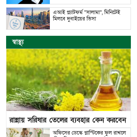
এআই প্ল্যাটফর্ম “সালামা”, মিনিটেই
মিলবে দুবাইয়ের ভিসা
স্বাস্থ্য
রান্নায় সরিষার তেলের ব্যবহার কেন করবেন
অফিসের ডেস্কে প্লাস্টিকের ফুল রাখলে