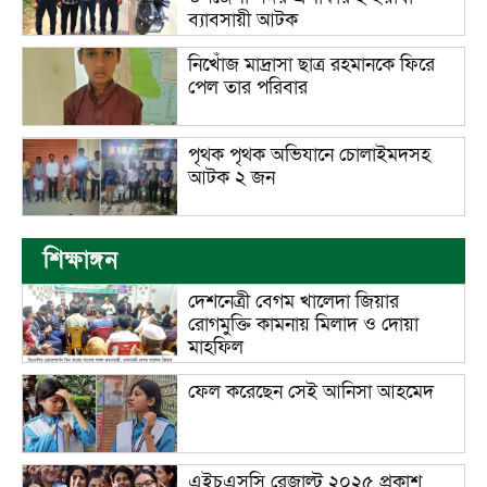
ব্যাবসায়ী আটক
নিখোঁজ মাদ্রাসা ছাত্র রহমানকে ফিরে
পেল তার পরিবার
পৃথক পৃথক অভিযানে চোলাইমদসহ
আটক ২ জন
শিক্ষাঙ্গন
দেশনেত্রী বেগম খালেদা জিয়ার
রোগমুক্তি কামনায় মিলাদ ও দোয়া
মাহফিল
ফেল করেছেন সেই আনিসা আহমেদ
এইচএসসি রেজাল্ট ২০২৫ প্রকাশ