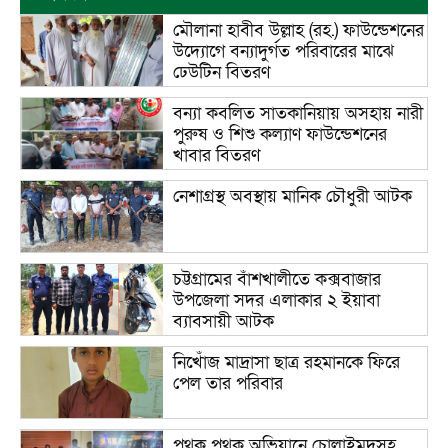
মৌলানা হাবীব উল্লাহ (রহ.) ফাউন্ডেশনের
উদ্যোগে বন্যাদুর্গত পরিবারের মাঝে
ঢেউটিন বিতরণ
বন্যা কবলিত সাতকানিয়ায় অসহায় নারী
পুরুষ ও শিশু কল্যাণ ফাউন্ডেশনের
খাবার বিতরণ
নেশাগ্রস্থ অবস্থায় মানিক চৌধুরী আটক
চট্টগ্রামের বাঁশখালীতে কক্সবাজার
উপজেলা সদর এলাকার ২ ইয়াবা
ব্যাবসায়ী আটক
নিখোঁজ মাদ্রাসা ছাত্র রহমানকে ফিরে
পেল তার পরিবার
পৃথক পৃথক অভিযানে চোলাইমদসহ