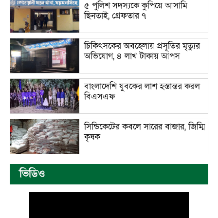
৫ পুলিশ সদস্যকে কুপিয়ে আসামি
ছিনতাই, গ্রেফতার ৭
চিকিৎসকের অবহেলায় প্রসূতির মৃত্যুর
অভিযোগ, ৪ লাখ টাকায় আপস
বাংলাদেশি যুবকের লাশ হস্তান্তর করল
বিএসএফ
সিন্ডিকেটের কবলে সারের বাজার, জিম্মি
কৃষক
ভিডিও