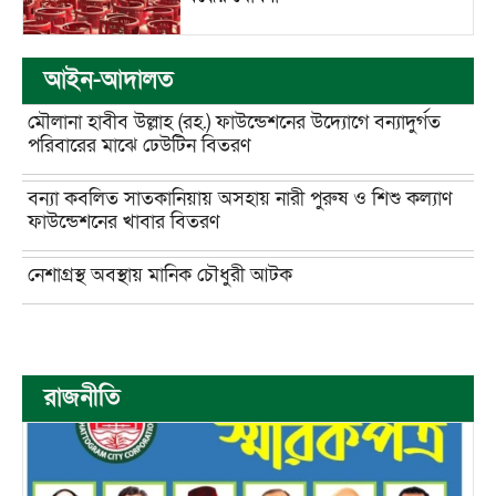
আইন-আদালত
মৌলানা হাবীব উল্লাহ (রহ.) ফাউন্ডেশনের উদ্যোগে বন্যাদুর্গত
পরিবারের মাঝে ঢেউটিন বিতরণ
বন্যা কবলিত সাতকানিয়ায় অসহায় নারী পুরুষ ও শিশু কল্যাণ
ফাউন্ডেশনের খাবার বিতরণ
নেশাগ্রস্থ অবস্থায় মানিক চৌধুরী আটক
রাজনীতি