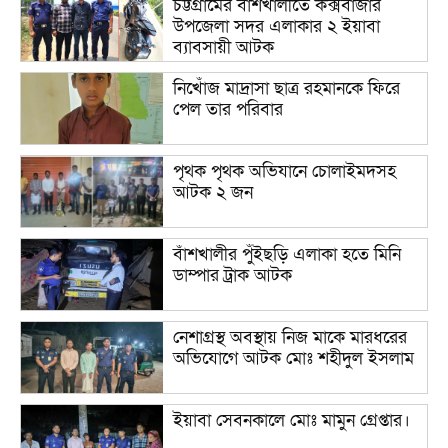
চট্টগ্রামের বাঁশখালীতে কক্সবাজার
উপজেলা সদর এলাকার ২ ইয়াবা
ব্যাবসায়ী আটক
নিখোঁজ মাদ্রাসা ছাত্র রহমানকে ফিরে
পেল তার পরিবার
পৃথক পৃথক অভিযানে চোলাইমদসহ
আটক ২ জন
বাঁশখালীর পুঁইছড়ি এলাকা হতে মিনি
ডাম্পার ট্রাক আটক
নেশাগ্রস্থ অবস্থায় নিজ মাকে মারধরের
অভিযোগে আটক মোঃ শহীদুল ইসলাম
ইয়াবা সেবনকালে মোঃ মামুন গ্রেপ্তার।