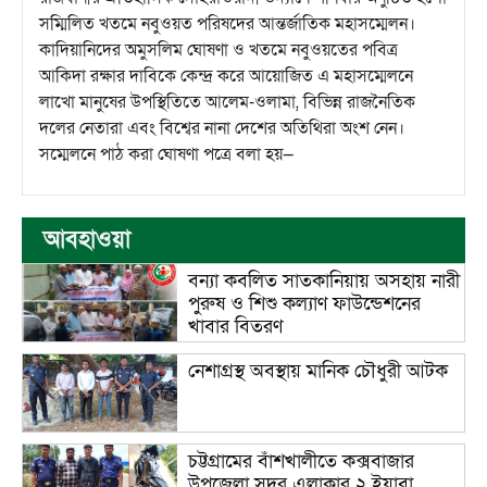
সম্মিলিত খতমে নবুওয়ত পরিষদের আন্তর্জাতিক মহাসম্মেলন।
কাদিয়ানিদের অমুসলিম ঘোষণা ও খতমে নবুওয়তের পবিত্র
আকিদা রক্ষার দাবিকে কেন্দ্র করে আয়োজিত এ মহাসম্মেলনে
লাখো মানুষের উপস্থিতিতে আলেম-ওলামা, বিভিন্ন রাজনৈতিক
দলের নেতারা এবং বিশ্বের নানা দেশের অতিথিরা অংশ নেন।
সম্মেলনে পাঠ করা ঘোষণা পত্রে বলা হয়—
আবহাওয়া
বন্যা কবলিত সাতকানিয়ায় অসহায় নারী
পুরুষ ও শিশু কল্যাণ ফাউন্ডেশনের
খাবার বিতরণ
নেশাগ্রস্থ অবস্থায় মানিক চৌধুরী আটক
চট্টগ্রামের বাঁশখালীতে কক্সবাজার
উপজেলা সদর এলাকার ২ ইয়াবা