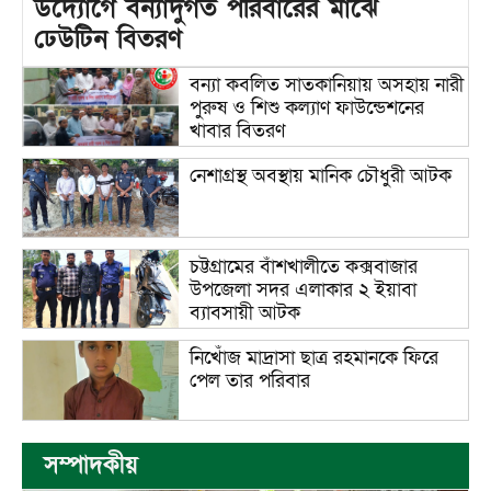
উদ্যোগে বন্যাদুর্গত পরিবারের মাঝে
ঢেউটিন বিতরণ
বন্যা কবলিত সাতকানিয়ায় অসহায় নারী
পুরুষ ও শিশু কল্যাণ ফাউন্ডেশনের
খাবার বিতরণ
নেশাগ্রস্থ অবস্থায় মানিক চৌধুরী আটক
চট্টগ্রামের বাঁশখালীতে কক্সবাজার
উপজেলা সদর এলাকার ২ ইয়াবা
ব্যাবসায়ী আটক
নিখোঁজ মাদ্রাসা ছাত্র রহমানকে ফিরে
পেল তার পরিবার
সম্পাদকীয়