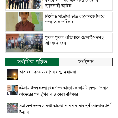
উপজেলা সদর এলাকার ২ ইয়াবা
ব্যাবসায়ী আটক
নিখোঁজ মাদ্রাসা ছাত্র রহমানকে ফিরে
পেল তার পরিবার
পৃথক পৃথক অভিযানে চোলাইমদসহ
আটক ২ জন
সর্বাধিক পঠিত
সর্বশেষ
আবারও কিয়েভে রাশিয়ার ড্রোন হামলা
চট্টগ্রাম উত্তর জেলা বিএনপির আহ্বায়ক কমিটি বিলুপ্ত, গিয়াস
কাদেরের পদ স্থগিত ও ৫ নেতা বহিষ্কার
সমাবেশ শুরুর ৬ ঘণ্টা আগেই কানায় কানায় পূর্ণ সোহরাওয়ার্দী
উদ্যান