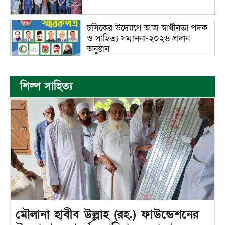
চসিকের উদ্যোগে আজ স্বাধীনতা পদক
ও সাহিত্য সম্মাননা-২০২৬ প্রদান
অনুষ্ঠান
শিল্প সাহিত্য
মৌলানা হাবীব উল্লাহ (রহ.) ফাউন্ডেশনের