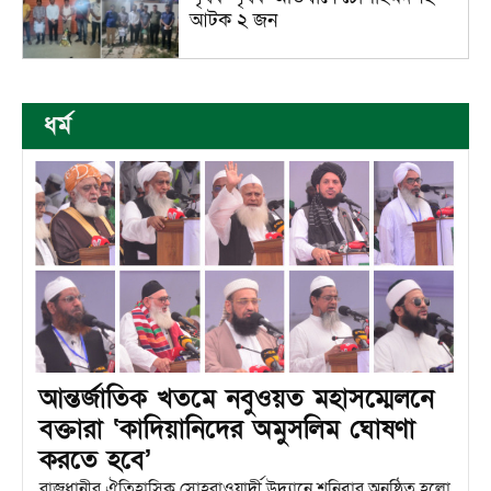
আটক ২ জন
ধর্ম
আন্তর্জাতিক খতমে নবুওয়ত মহাসম্মেলনে
বক্তারা ‘কাদিয়ানিদের অমুসলিম ঘোষণা
করতে হবে’
রাজধানীর ঐতিহাসিক সোহরাওয়ার্দী উদ্যানে শনিবার অনুষ্ঠিত হলো