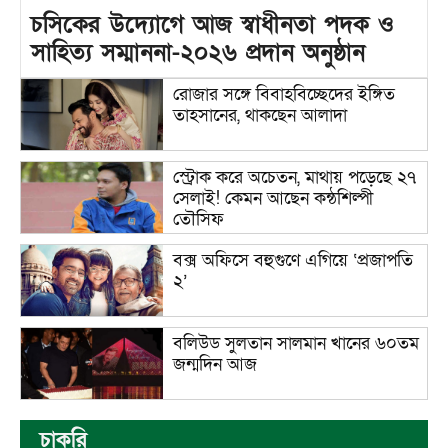
চসিকের উদ্যোগে আজ স্বাধীনতা পদক ও
সাহিত্য সম্মাননা-২০২৬ প্রদান অনুষ্ঠান
রোজার সঙ্গে বিবাহবিচ্ছেদের ইঙ্গিত
তাহসানের, থাকছেন আলাদা
স্ট্রোক করে অচেতন, মাথায় পড়েছে ২৭
সেলাই! কেমন আছেন কন্ঠশিল্পী
তৌসিফ
বক্স অফিসে বহুগুণে এগিয়ে ‘প্রজাপতি
২’
বলিউড সুলতান সালমান খানের ৬০তম
জন্মদিন আজ
চাকরি