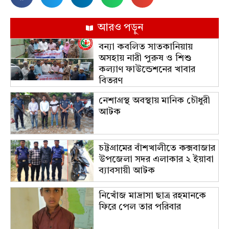
আরও পড়ুন
বন্যা কবলিত সাতকানিয়ায়
অসহায় নারী পুরুষ ও শিশু
কল্যাণ ফাউন্ডেশনের খাবার
বিতরণ
নেশাগ্রস্থ অবস্থায় মানিক চৌধুরী
আটক
চট্টগ্রামের বাঁশখালীতে কক্সবাজার
উপজেলা সদর এলাকার ২ ইয়াবা
ব্যাবসায়ী আটক
নিখোঁজ মাদ্রাসা ছাত্র রহমানকে
ফিরে পেল তার পরিবার