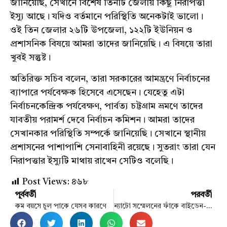
জানিয়েছি, সেখানে বিশেষ তিনটি জেলায় কিছু নিরাপত্তা
ইস্যু আছে। যদিও বর্তমানে পরিস্থিতি অনেকটাই ভালো।
ওই তিন জেলার ২৬টি উপজেলা, ১২২টি ইউনিয়ন ও
প্রশাসনিক বিষয়ে আমরা তাদের জানিয়েছি। এ বিষয়ে তারা
খুবই সন্তুষ্ট।
অতিরিক্ত সচিব বলেন, তারা সরকারের আমন্ত্রণে নির্বাচনের
ব্যাপারে পর্যবেক্ষক হিসেবে এসেছেন। যেহেতু এটা
নির্বাচনকেন্দ্রিক পর্যবেক্ষণ, পার্বত্য চট্টগ্রাম ভ্রমণে তাদের
যাবতীয় পরামর্শ দেবে নির্বাচন কমিশন। আমরা তাদের
সেখানকার পরিস্থিতি সম্পর্কে জানিয়েছি। সেখানে স্থানীয়
প্রশাসনের পাশাপাশি সেনাবাহিনী রয়েছে। সুতরাং তারা যেন
নিরাপত্তার ইস্যুটি মাথায় রাখেন সেটিও বলেছি।
Post Views:
৪৬৮
পূর্ববর্তী
পরবর্তী
কম বয়সে চুল পাকে যেসব কারণে
ন্যাটো সম্মেলনের ফাঁকে বাইডেন-এরদোয়ান বৈঠক