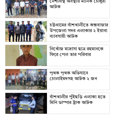
নেশাগ্রস্থ অবস্থায় মানিক চৌধুরী
আটক
চট্টগ্রামের বাঁশখালীতে কক্সবাজার
উপজেলা সদর এলাকার ২ ইয়াবা
ব্যাবসায়ী আটক
নিখোঁজ মাদ্রাসা ছাত্র রহমানকে
ফিরে পেল তার পরিবার
পৃথক পৃথক অভিযানে
চোলাইমদসহ আটক ২ জন
বাঁশখালীর পুঁইছড়ি এলাকা হতে
মিনি ডাম্পার ট্রাক আটক