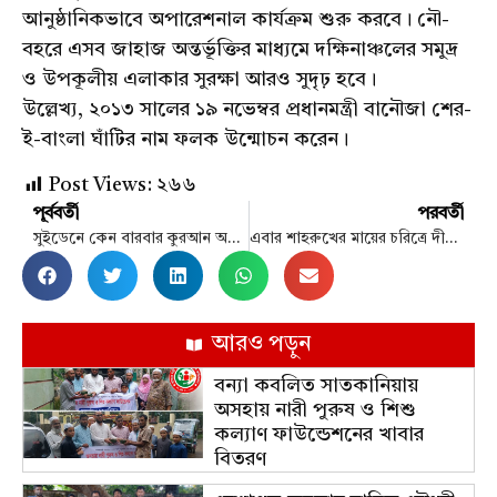
আনুষ্ঠানিকভাবে অপারেশনাল কার্যক্রম শুরু করবে। নৌ-
বহরে এসব জাহাজ অন্তর্ভূক্তির মাধ্যমে দক্ষিনাঞ্চলের সমুদ্র
ও উপকূলীয় এলাকার সুরক্ষা আরও সুদৃঢ় হবে।
উল্লেখ্য, ২০১৩ সালের ১৯ নভেম্বর প্রধানমন্ত্রী বানৌজা শের-
ই-বাংলা ঘাঁটির নাম ফলক উন্মোচন করেন।
Post Views:
২৬৬
পূর্ববর্তী
পরবর্তী
সুইডেনে কেন বারবার কুরআন অবমাননা
এবার শাহরুখের মায়ের চরিত্রে দীপিকা!
আরও পড়ুন
বন্যা কবলিত সাতকানিয়ায়
অসহায় নারী পুরুষ ও শিশু
কল্যাণ ফাউন্ডেশনের খাবার
বিতরণ