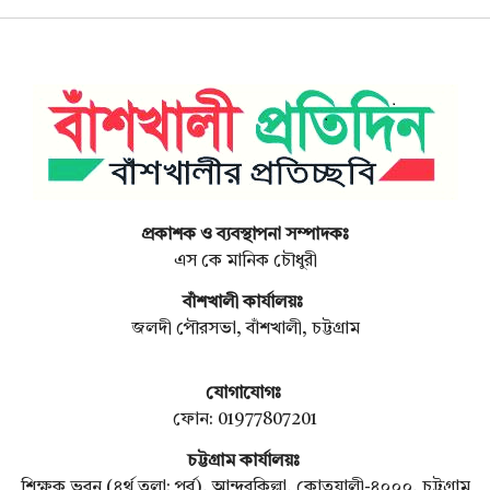
প্রকাশক ও ব্যবস্থাপনা সম্পাদকঃ
এস কে মানিক চৌধুরী
বাঁশখালী কার্যালয়ঃ
জলদী পৌরসভা, বাঁশখালী, চট্টগ্রাম
যোগাযোগঃ
ফোন: 01977807201
চট্টগ্রাম কার্যালয়ঃ
শিক্ষক ভবন (৪র্থ তলা: পূর্ব), আন্দরকিল্লা, কোতয়ালী-৪০০০, চট্টগ্রাম