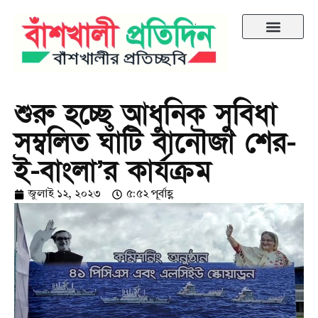
শুরু হচ্ছে আধুনিক সুবিধা
সম্বলিত ঘাঁটি বানৌজা শের-
ই-বাংলা’র কার্যক্রম
জুলাই ১২, ২০২৩
৫:৫২ পূর্বাহ্ণ