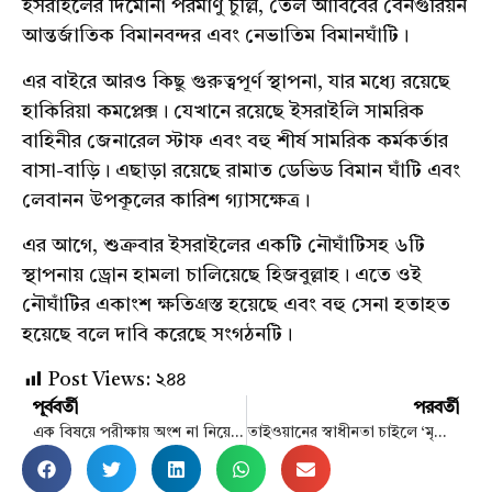
ইসরাইলের দিমোনা পরমাণু চুল্লি, তেল আবিবের বেনগুরিয়ন
আন্তর্জাতিক বিমানবন্দর এবং নেভাতিম বিমানঘাঁটি।
এর বাইরে আরও কিছু গুরুত্বপূর্ণ স্থাপনা, যার মধ্যে রয়েছে
হাকিরিয়া কমপ্লেক্স। যেখানে রয়েছে ইসরাইলি সামরিক
বাহিনীর জেনারেল স্টাফ এবং বহু শীর্ষ সামরিক কর্মকর্তার
বাসা-বাড়ি। এছাড়া রয়েছে রামাত ডেভিড বিমান ঘাঁটি এবং
লেবানন উপকূলের কারিশ গ্যাসক্ষেত্র।
এর আগে, শুক্রবার ইসরাইলের একটি নৌঘাঁটিসহ ৬টি
স্থাপনায় ড্রোন হামলা চালিয়েছে হিজবুল্লাহ। এতে ওই
নৌঘাঁটির একাংশ ক্ষতিগ্রস্ত হয়েছে এবং বহু সেনা হতাহত
হয়েছে বলে দাবি করেছে সংগঠনটি।
Post Views:
২৪৪
পূর্ববর্তী
পরবর্তী
এক বিষয়ে পরীক্ষায় অংশ না নিয়েও জিপিএ–৫
তাইওয়ানের স্বাধীনতা চাইলে ‘মৃত্যুদণ্ড’ দেবে চীন