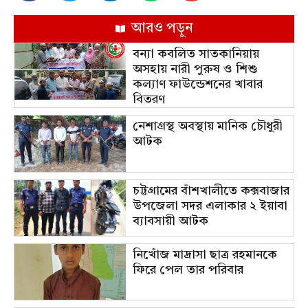
আরও পড়ুন
বন্যা কবলিত সাতকানিয়ায়
অসহায় নারী পুরুষ ও শিশু
কল্যাণ ফাউন্ডেশনের খাবার
বিতরণ
নেশাগ্রস্থ অবস্থায় মানিক চৌধুরী
আটক
চট্টগ্রামের বাঁশখালীতে কক্সবাজার
উপজেলা সদর এলাকার ২ ইয়াবা
ব্যাবসায়ী আটক
নিখোঁজ মাদ্রাসা ছাত্র রহমানকে
ফিরে পেল তার পরিবার