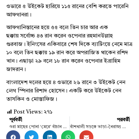
ওভারে ৫ উইকেট হারিয়ে ১১৫ রানের বেশি করতে পারেনি
আফগানরা।
আফগানিস্তানের হয়ে ৫৫ বলে তিন চার আর এক
ছক্কায় সর্বোচ্চ ৪৩ রান করেন ওপেনার রহমানউল্লাহ
গুরবাজ। ইনিংসের একিবারে শেষ দিকে ব্যাটিংয়ে নেমে মাত্র
১০ বলে তিন ছক্কায় ১৯ রান করে অপরাজিত থাকেন রশিদ
খান। এছাড়া ২৯ বলে ১৮ রান করেন ওপেনার ইব্রাহিম
জাদরান।
বাংলাদেশ দলের হয়ে ৪ ওভারে ২৬ রানে ৩ উইকেট নেন
লেগ স্পিনার রিশাদ হোসেন। একটি করে উইকেট নেন
তাসকিন ও মোস্তাফিজ।
Post Views:
২৭১
পূর্ববর্তী
পরবর্তী
ওরা মাছের পোনা ‘মেরে’ বাঁচান নিজের জীবন
বাঁশখালী সড়কে ভাড়া-নৈরাজ্য দেখার কি কেউ নেই