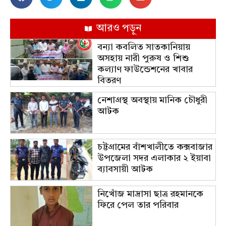
আরও পড়ুন
বন্যা কবলিত সাতকানিয়ায়
অসহায় নারী পুরুষ ও শিশু
কল্যাণ ফাউন্ডেশনের খাবার
বিতরণ
নেশাগ্রস্থ অবস্থায় মানিক চৌধুরী
আটক
চট্টগ্রামের বাঁশখালীতে কক্সবাজার
উপজেলা সদর এলাকার ২ ইয়াবা
ব্যাবসায়ী আটক
নিখোঁজ মাদ্রাসা ছাত্র রহমানকে
ফিরে পেল তার পরিবার