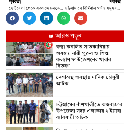
পূর্ববর্তী
পরবর্তী
ছোটবেলা থেকে একসঙ্গে চলতেন দুই বন্ধু, কবরও হলো পাশাপাশি
চট্টগ্রাম বে টার্মিনাল গভীর সমুদ্রবন্দরের জন্য বড় ঋণের অনুমোদন বিশ্বব্যাংকের
আরও পড়ুন
বন্যা কবলিত সাতকানিয়ায়
অসহায় নারী পুরুষ ও শিশু
কল্যাণ ফাউন্ডেশনের খাবার
বিতরণ
নেশাগ্রস্থ অবস্থায় মানিক চৌধুরী
আটক
চট্টগ্রামের বাঁশখালীতে কক্সবাজার
উপজেলা সদর এলাকার ২ ইয়াবা
ব্যাবসায়ী আটক