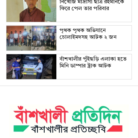
নিখোঁজ মাদ্রাসা ছাত্র রহমানকে
ফিরে পেল তার পরিবার
পৃথক পৃথক অভিযানে
চোলাইমদসহ আটক ২ জন
বাঁশখালীর পুঁইছড়ি এলাকা হতে
মিনি ডাম্পার ট্রাক আটক