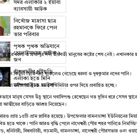
সদর এলাকার ২ ইয়াবা
ব্যাবসায়ী আটক
নিখোঁজ মাদ্রাসা ছাত্র
রহমানকে ফিরে পেল
তার পরিবার
পৃথক পৃথক অভিযানে
চোলাইমদসহ আটক ২
শেষ করে ধরলা ও ব্রহ্মপূত্র নদী তীরবর্তী মানুষের কষ্টের শেষ নেই। এখানকার
জন
বাঁশখালীর পুঁইছড়ি
্টের পানি কিছুটা স্থিতিশীল থাকলেও বেড়েছে ধরলা ও দুধকুমার নদের পানি।
এলাকা হতে মিনি
ডাম্পার ট্রাক আটক
ও তিস্তা নদীর পানি ২৯.২০ সেন্টিমিটার ওপর দিয়ে প্রবাহিত হচ্ছে।
বে মানুষ যেসব উঁচু স্থানে গবাদিপশু রেখেছেন গত দুদিন ধরে সেসব স্থানে
িংবা আত্মীয়ের বাড়িতে আশ্রয় নিয়েছেন।
রও প্রায় ১৫টি গ্রাম প্লাবিত হয়েছে। উপজেলার বামনডাঙ্গা ইউনিয়নের মিয়া
াবিত হতে থাকে। পানি আরও বৃদ্ধি পেলে নাগেশ্বরী পৌর শহর পানিতে নিমজ্জি
 ধনিটারী, বিধবাটারী, বড়মানী, বামনডাঙ্গা, নাগেশ্বরী পৌরসভার ৩নং ওয়ার্ডে