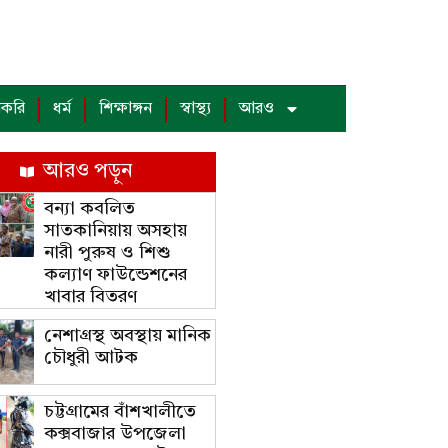
াকরি
ধর্ম
শিক্ষাঙ্গন
স্বাস্থ্য
আরও
আরও পড়ুন
বন্যা কবলিত
সাতকানিয়ায় অসহায়
নারী পুরুষ ও শিশু
কল্যাণ ফাউন্ডেশনের
খাবার বিতরণ
নেশাগ্রস্থ অবস্থায় মানিক
চৌধুরী আটক
চট্টগ্রামের বাঁশখালীতে
কক্সবাজার উপজেলা