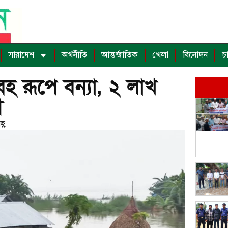
সারাদেশ
অর্থনীতি
আন্তর্জাতিক
খেলা
বিনোদন
চ
াবহ রূপে বন্যা, ২ লাখ
ী
্ণ