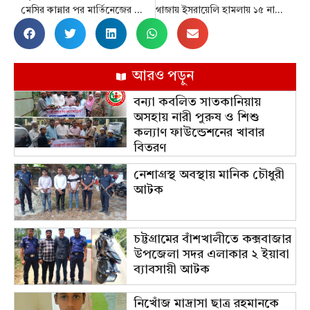
মেসির কান্নার পর মার্তিনেজের গোলে আর্জেন্টিনার ত্রিমুকুট
গাজায় ইসরায়েলি হামলায় ১৫ নারী-শিশু নিহত
আরও পড়ুন
বন্যা কবলিত সাতকানিয়ায়
অসহায় নারী পুরুষ ও শিশু
কল্যাণ ফাউন্ডেশনের খাবার
বিতরণ
নেশাগ্রস্থ অবস্থায় মানিক চৌধুরী
আটক
চট্টগ্রামের বাঁশখালীতে কক্সবাজার
উপজেলা সদর এলাকার ২ ইয়াবা
ব্যাবসায়ী আটক
নিখোঁজ মাদ্রাসা ছাত্র রহমানকে