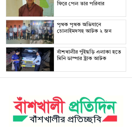
ফিরে পেল তার পরিবার
পৃথক পৃথক অভিযানে
চোলাইমদসহ আটক ২ জন
বাঁশখালীর পুঁইছড়ি এলাকা হতে
মিনি ডাম্পার ট্রাক আটক