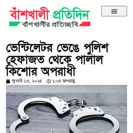
ভেন্টিলেটর ভেঙে পুলিশ
হেফাজত থেকে পালাল
কিশোর অপরাধী
জুলাই ১৫, ২০২৪
১:০৪ অপরাহ্ণ