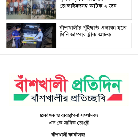
চোলাইমদসহ আটক ২ জন
বাঁশখালীর পুঁইছড়ি এলাকা হতে
মিনি ডাম্পার ট্রাক আটক
প্রকাশক ও ব্যবস্থাপনা সম্পাদকঃ
এস কে মানিক চৌধুরী
বাঁশখালী কার্যালয়ঃ