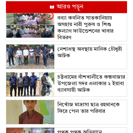
আরও পড়ুন
বন্যা কবলিত সাতকানিয়ায়
অসহায় নারী পুরুষ ও শিশু
কল্যাণ ফাউন্ডেশনের খাবার
বিতরণ
নেশাগ্রস্থ অবস্থায় মানিক চৌধুরী
আটক
চট্টগ্রামের বাঁশখালীতে কক্সবাজার
উপজেলা সদর এলাকার ২ ইয়াবা
ব্যাবসায়ী আটক
নিখোঁজ মাদ্রাসা ছাত্র রহমানকে
ফিরে পেল তার পরিবার
পৃথক পৃথক অভিযানে