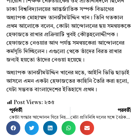
পারেনি। শিক্ষক নেটওয়ার্কের ওই প্রতিনিধিদলে ছিলেন
ঢাকা বিশ্ববিদ্যালয়ের আন্তর্জাতিক সম্পর্ক বিভাগের
অধ্যাপক মোহাম্মদ তানজীমউদ্দিন খান। তিনি গতকাল
প্রথম আলোকে বলেন, কোটা আন্দোলনের ছয় সমন্বয়ককে
হেফাজতে রাখার প্রক্রিয়াটি খুবই কৌতূহলোদ্দীপক।
হেফাজতে নেওয়ার আগ পর্যন্ত সমন্বয়কেরা আন্দোলনের
কর্মসূচি দিচ্ছিলেন। এগুলো থেকে তাঁদের বিরত রাখার
জন্যই হয়তো তাঁদের নেওয়া হয়েছে।
অধ্যাপক তানজীমউদ্দিন খানের মতে, আইনি ভিত্তি ছাড়াই
আসলে এমন একটা হেফাজতের কাহিনি তৈরি করা হলো,
যেটা সম্ভবত বাংলাদেশের ইতিহাসে প্রথম।
Post Views:
২৩৫
পূর্ববর্তী
পরবর্তী
কোটা সংস্কার আন্দোলন ঘিরে নিহতদের স্মরণে দেশে আজ শোক
মেটা প্রতিনিধি দলের সঙ্গে বৈঠক করলেন পলক