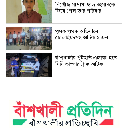
নিখোঁজ মাদ্রাসা ছাত্র রহমানকে
ফিরে পেল তার পরিবার
পৃথক পৃথক অভিযানে
চোলাইমদসহ আটক ২ জন
বাঁশখালীর পুঁইছড়ি এলাকা হতে
মিনি ডাম্পার ট্রাক আটক