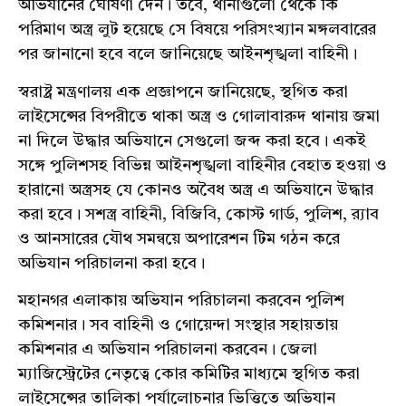
অভিযানের ঘোষণা দেন। তবে, থানাগুলো থেকে কি
পরিমাণ অস্ত্র লুট হয়েছে সে বিষয়ে পরিসংখ্যান মঙ্গলবারের
পর জানানো হবে বলে জানিয়েছে আইনশৃঙ্খলা বাহিনী।
স্বরাষ্ট্র মন্ত্রণালয় এক প্রজ্ঞাপনে জানিয়েছে, স্থগিত করা
লাইসেন্সের বিপরীতে থাকা অস্ত্র ও গোলাবারুদ থানায় জমা
না দিলে উদ্ধার অভিযানে সেগুলো জব্দ করা হবে। একই
সঙ্গে পুলিশসহ বিভিন্ন আইনশৃঙ্খলা বাহিনীর বেহাত হওয়া ও
হারানো অস্ত্রসহ যে কোনও অবৈধ অস্ত্র এ অভিযানে উদ্ধার
করা হবে। সশস্ত্র বাহিনী, বিজিবি, কোস্ট গার্ড, পুলিশ, র‍্যাব
ও আনসারের যৌথ সমন্বয়ে অপারেশন টিম গঠন করে
অভিযান পরিচালনা করা হবে।
মহানগর এলাকায় অভিযান পরিচালনা করবেন পুলিশ
কমিশনার। সব বাহিনী ও গোয়েন্দা সংস্থার সহায়তায়
কমিশনার এ অভিযান পরিচালনা করবেন। জেলা
ম্যাজিস্ট্রেটের নেতৃত্বে কোর কমিটির মাধ্যমে স্থগিত করা
লাইসেন্সের তালিকা পর্যালোচনার ভিত্তিতে অভিযান