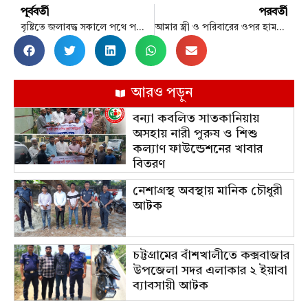
পূর্ববর্তী
পরবর্তী
বৃষ্টিতে জলাবদ্ধ সকালে পথে পথে ভোগান্তি
আমার স্ত্রী ও পরিবারের ওপর হামলা করা হয়: ব্রিগেডিয়ার আজমী
আরও পড়ুন
বন্যা কবলিত সাতকানিয়ায়
অসহায় নারী পুরুষ ও শিশু
কল্যাণ ফাউন্ডেশনের খাবার
বিতরণ
নেশাগ্রস্থ অবস্থায় মানিক চৌধুরী
আটক
চট্টগ্রামের বাঁশখালীতে কক্সবাজার
উপজেলা সদর এলাকার ২ ইয়াবা
ব্যাবসায়ী আটক