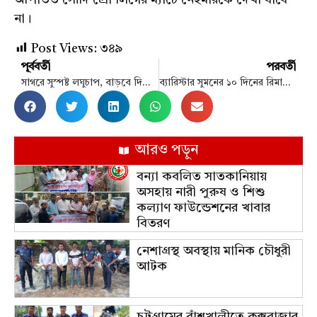
আপাতত সৌদি প্রো লিগের ম্যাচে নেইমারকে দেখা যাবে
না।
Post Views:
৩৪৯
পূর্ববর্তী
পরবর্তী
সাগরে সুস্পষ্ট লঘুচাপ, বাড়বে দিনের তাপমাত্রা
ব্যারিস্টার সুমনের ১০ দিনের রিমান্ড চায় পুলিশ
আরও পড়ুন
বন্যা কবলিত সাতকানিয়ায়
অসহায় নারী পুরুষ ও শিশু
কল্যাণ ফাউন্ডেশনের খাবার
বিতরণ
নেশাগ্রস্থ অবস্থায় মানিক চৌধুরী
আটক
চট্টগ্রামের বাঁশখালীতে কক্সবাজার