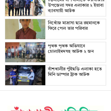
উপজেলা সদর এলাকার ২ ইয়াবা
ব্যাবসায়ী আটক
নিখোঁজ মাদ্রাসা ছাত্র রহমানকে
ফিরে পেল তার পরিবার
পৃথক পৃথক অভিযানে
চোলাইমদসহ আটক ২ জন
বাঁশখালীর পুঁইছড়ি এলাকা হতে
মিনি ডাম্পার ট্রাক আটক