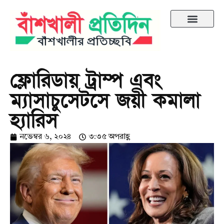
ফ্লোরিডায় ট্রাম্প এবং
ম্যাসাচুসেটসে জয়ী কমালা
হ্যারিস
নভেম্বর ৬, ২০২৪
৩:৩৫ অপরাহ্ণ