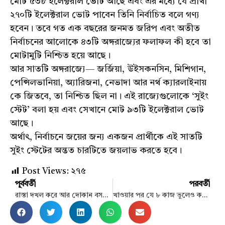
মোট ৫৩৮ ইলেক্টরাল ভোট আছে এবং এর মধ্যে যে প্রার্থী
২৭০টি ইলেক্টরাল ভোট পাবেন তিনি নির্বাচিত বলে গণ্য
হবেন। তবে গত এক বছরের জনমত জরিপ এবং অতীত
নির্বাচনের আলোকে ৪৩টি অঙ্গরাজ্যের ফলাফল কী হবে তা
মোটামুটি নিশ্চিত হয়ে আছে।
আর সাতটি অঙ্গরাজ্যে— জর্জিয়া, উইসকনসিন, মিশিগান,
পেন্সিলভানিয়া, অ্যারিজনা, নেভাদা আর নর্থ ক্যারলাইনায়
কে জিতবে, তা নিশ্চিত ছিল না। এই রাজ্যেগুলোকে ‘সুইং
স্টেট’ বলা হয় এবং সেখানে মোট ৯৩টি ইলেক্টরাল ভোট
আছে।
অর্থাৎ, নির্বাচনে জয়ের জন্য একজন প্রার্থীকে এই সাতটি
সুইং স্টেটের অন্তত চারটিতে জয়লাভ করতে হবে।
Post Views:
২৭৫
পূর্ববর্তী
পরবর্তী
রাস্তা দখল করে আর দোকান বসবে না: স্বরাষ্ট্র উপদেষ্টা
খাওয়ার পর যে ৮ কাজ ভুলেও করবেন না