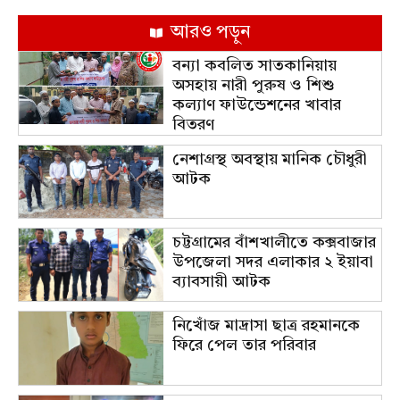
আরও পড়ুন
বন্যা কবলিত সাতকানিয়ায়
অসহায় নারী পুরুষ ও শিশু
কল্যাণ ফাউন্ডেশনের খাবার
বিতরণ
নেশাগ্রস্থ অবস্থায় মানিক চৌধুরী
আটক
চট্টগ্রামের বাঁশখালীতে কক্সবাজার
উপজেলা সদর এলাকার ২ ইয়াবা
ব্যাবসায়ী আটক
নিখোঁজ মাদ্রাসা ছাত্র রহমানকে
ফিরে পেল তার পরিবার