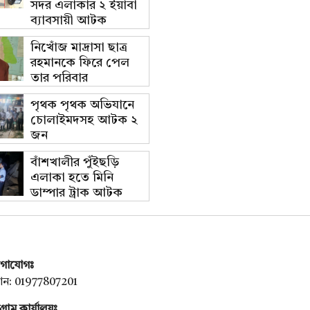
সদর এলাকার ২ ইয়াবা
ব্যাবসায়ী আটক
নিখোঁজ মাদ্রাসা ছাত্র
রহমানকে ফিরে পেল
তার পরিবার
পৃথক পৃথক অভিযানে
চোলাইমদসহ আটক ২
জন
বাঁশখালীর পুঁইছড়ি
এলাকা হতে মিনি
ডাম্পার ট্রাক আটক
গাযোগঃ
ন: 01977807201
টগ্রাম কার্যালয়ঃ