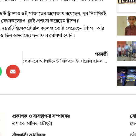
ন্ট ট্রাম্পও ওই সাক্ষাতের অপেক্ষায় রয়েছেন, খুব শিগগিরই
র ফোনকলেরও খুবই প্রশংসা করেছেন ট্রাম্প।’
্যন্ত ২৯৪টি ইলেকটোরাল কলেজ ভোট পেয়েছেন ট্রাম্প। আর
 তিন অঙ্গরাজ্যে ফলাফল ঘোষণা হয়নি।
পরবর্তী
লেবাননে অ্যাপার্টমেন্ট বিল্ডিংয়ে ইসরায়েলি হামলা, নিহত ৩০
প্রকাশক ও ব্যবস্থাপনা সম্পাদকঃ
যো
এস কে মানিক চৌধুরী
ফো
বাঁশখালী কার্যালয়ঃ
চট্