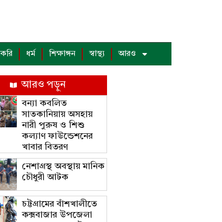
াকরি
ধর্ম
শিক্ষাঙ্গন
স্বাস্থ্য
আরও
আরও পড়ুন
বন্যা কবলিত
সাতকানিয়ায় অসহায়
নারী পুরুষ ও শিশু
কল্যাণ ফাউন্ডেশনের
খাবার বিতরণ
নেশাগ্রস্থ অবস্থায় মানিক
চৌধুরী আটক
চট্টগ্রামের বাঁশখালীতে
কক্সবাজার উপজেলা