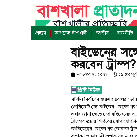
প্রচ্ছদ
আপডেট বাঁশখালী
জাতীয়
রাজনীতি
বাইডেনের সঙ্
করবেন ট্রাম্প?
নভেম্বর ৭, ২০২৪
১১:৫৪ পূর্বা
মার্কিন নির্বাচনে জয়লাভের পর ডোনা
প্রেসিডেন্ট জো বাইডেন। জয়ের পর 
এবার জানা গেছে জো বাইডেনের সঙ্গে
ট্রাম্পের প্রচার শিবিরের যোগাযো
জানিয়েছেন, জয়ের পর ডোনাল্ড ট্র
প্রশাসন ও আগামী প্রশাসনের মধ্যে সু