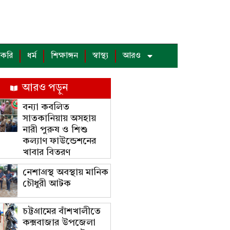
াকরি
ধর্ম
শিক্ষাঙ্গন
স্বাস্থ্য
আরও
আরও পড়ুন
বন্যা কবলিত
সাতকানিয়ায় অসহায়
নারী পুরুষ ও শিশু
কল্যাণ ফাউন্ডেশনের
খাবার বিতরণ
নেশাগ্রস্থ অবস্থায় মানিক
চৌধুরী আটক
চট্টগ্রামের বাঁশখালীতে
কক্সবাজার উপজেলা