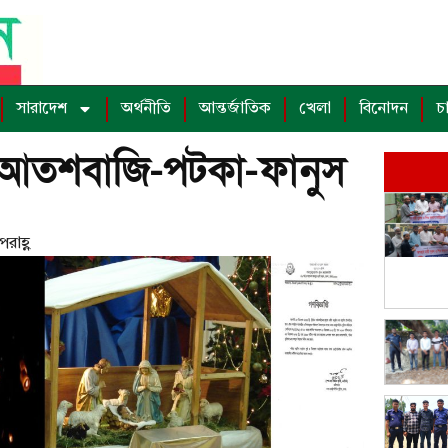
সারাদেশ
অর্থনীতি
আন্তর্জাতিক
খেলা
বিনোদন
চ
র আতশবাজি-পটকা-ফানুস
রাহ্ণ