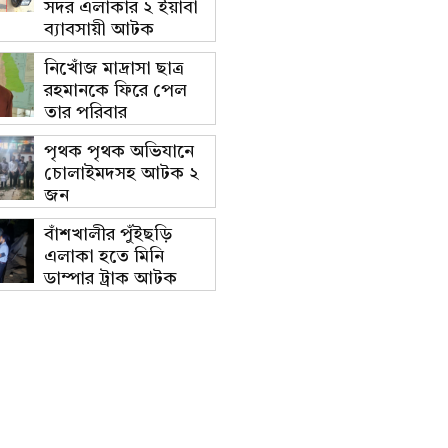
সদর এলাকার ২ ইয়াবা
ব্যাবসায়ী আটক
নিখোঁজ মাদ্রাসা ছাত্র
রহমানকে ফিরে পেল
তার পরিবার
পৃথক পৃথক অভিযানে
চোলাইমদসহ আটক ২
জন
বাঁশখালীর পুঁইছড়ি
এলাকা হতে মিনি
ডাম্পার ট্রাক আটক