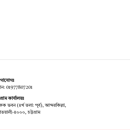
গাযোগঃ
ন: 01977807201
টগ্রাম কার্যালয়ঃ
্ষক ভবন (৪র্থ তলা: পূর্ব), আন্দরকিল্লা,
য়ালী-৪০০০, চট্টগ্রাম