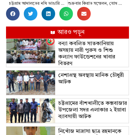
চট্টগ্রাম আদালতের নথি ভাঙারি দোকান থেকে উদ্ধার
শুক্রবার কিরাত সম্মেলন, যোগ দেবেন ৫ দেশের ক্বারি
আরও পড়ুন
বন্যা কবলিত সাতকানিয়ায়
অসহায় নারী পুরুষ ও শিশু
কল্যাণ ফাউন্ডেশনের খাবার
বিতরণ
নেশাগ্রস্থ অবস্থায় মানিক চৌধুরী
আটক
চট্টগ্রামের বাঁশখালীতে কক্সবাজার
উপজেলা সদর এলাকার ২ ইয়াবা
ব্যাবসায়ী আটক
নিখোঁজ মাদ্রাসা ছাত্র রহমানকে