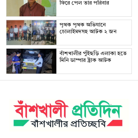
ফিরে পেল তার পরিবার
পৃথক পৃথক অভিযানে
চোলাইমদসহ আটক ২ জন
বাঁশখালীর পুঁইছড়ি এলাকা হতে
মিনি ডাম্পার ট্রাক আটক