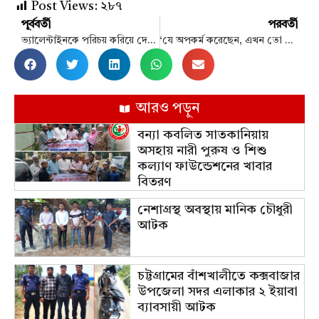
Post Views:
২৮৭
পূর্ববর্তী
পরবর্তী
ভ্যালেন্টাইনকে পরিচয় করিয়ে দেওয়ার কথা বলে লাইভে ‘চড়’ মারলেন পরী মণি
‘যে অপকর্ম করেছেন, এখন তো বাঁচানোর জন্য হাউন আংকেল নাই…’
আরও পড়ুন
বন্যা কবলিত সাতকানিয়ায়
অসহায় নারী পুরুষ ও শিশু
কল্যাণ ফাউন্ডেশনের খাবার
বিতরণ
নেশাগ্রস্থ অবস্থায় মানিক চৌধুরী
আটক
চট্টগ্রামের বাঁশখালীতে কক্সবাজার
উপজেলা সদর এলাকার ২ ইয়াবা
ব্যাবসায়ী আটক