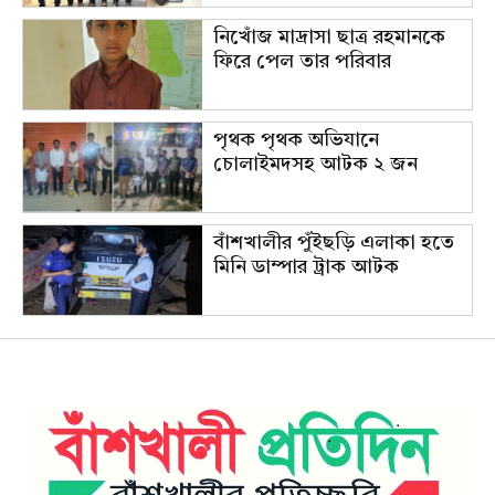
নিখোঁজ মাদ্রাসা ছাত্র রহমানকে
ফিরে পেল তার পরিবার
পৃথক পৃথক অভিযানে
চোলাইমদসহ আটক ২ জন
বাঁশখালীর পুঁইছড়ি এলাকা হতে
মিনি ডাম্পার ট্রাক আটক