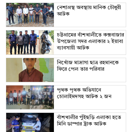
নেশাগ্রস্থ অবস্থায় মানিক চৌধুরী
আটক
চট্টগ্রামের বাঁশখালীতে কক্সবাজার
উপজেলা সদর এলাকার ২ ইয়াবা
ব্যাবসায়ী আটক
নিখোঁজ মাদ্রাসা ছাত্র রহমানকে
ফিরে পেল তার পরিবার
পৃথক পৃথক অভিযানে
চোলাইমদসহ আটক ২ জন
বাঁশখালীর পুঁইছড়ি এলাকা হতে
মিনি ডাম্পার ট্রাক আটক