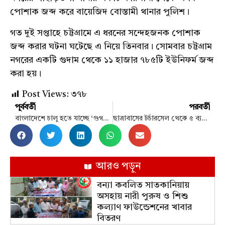
পোশাক জব্দ করে বায়েজিদ বোস্তামী থানার পুলিশ।
গত দুই সপ্তাহে চট্টগ্রামে এ ধরনের সন্দেহজনক পোশাক
জব্দ করার ঘটনা ঘটেছে এ নিয়ে তিনবার। সোমবার চট্টগ্রাম
নগরের একটি গুদাম থেকে ১১ হাজার ৭৮৫টি ইউনিফর্ম জব্দ
করা হয়।
Post Views:
৩৭৮
পূর্ববর্তী
পরবর্তী
বাংলাদেশে চালু হতে যাচ্ছে ‘গুগল পে’
ছাত্রাবাসের টর্চারসেল থেকে ৫ ব্যবসায়ীকে উদ্ধার করল সেনাবাহিনী
আরও পড়ুন
বন্যা কবলিত সাতকানিয়ায়
অসহায় নারী পুরুষ ও শিশু
কল্যাণ ফাউন্ডেশনের খাবার
বিতরণ