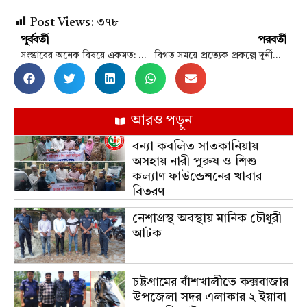
Post Views:
৩৭৮
পূর্ববর্তী
পরবর্তী
সংস্কারের অনেক বিষয়ে একমত: মির্জা ফখরুল
বিগত সময়ে প্রত্যেক প্রকল্পে দুর্নীতি হয়েছে: শারমীন এস মুরশিদ
আরও পড়ুন
বন্যা কবলিত সাতকানিয়ায়
অসহায় নারী পুরুষ ও শিশু
কল্যাণ ফাউন্ডেশনের খাবার
বিতরণ
নেশাগ্রস্থ অবস্থায় মানিক চৌধুরী
আটক
চট্টগ্রামের বাঁশখালীতে কক্সবাজার
উপজেলা সদর এলাকার ২ ইয়াবা