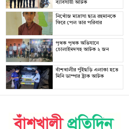
ব্যাবসায়ী আটক
নিখোঁজ মাদ্রাসা ছাত্র রহমানকে
ফিরে পেল তার পরিবার
পৃথক পৃথক অভিযানে
চোলাইমদসহ আটক ২ জন
বাঁশখালীর পুঁইছড়ি এলাকা হতে
মিনি ডাম্পার ট্রাক আটক