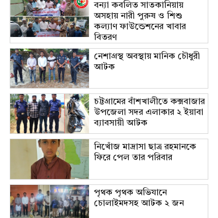
বন্যা কবলিত সাতকানিয়ায়
অসহায় নারী পুরুষ ও শিশু
কল্যাণ ফাউন্ডেশনের খাবার
বিতরণ
নেশাগ্রস্থ অবস্থায় মানিক চৌধুরী
আটক
চট্টগ্রামের বাঁশখালীতে কক্সবাজার
উপজেলা সদর এলাকার ২ ইয়াবা
ব্যাবসায়ী আটক
নিখোঁজ মাদ্রাসা ছাত্র রহমানকে
ফিরে পেল তার পরিবার
পৃথক পৃথক অভিযানে
চোলাইমদসহ আটক ২ জন