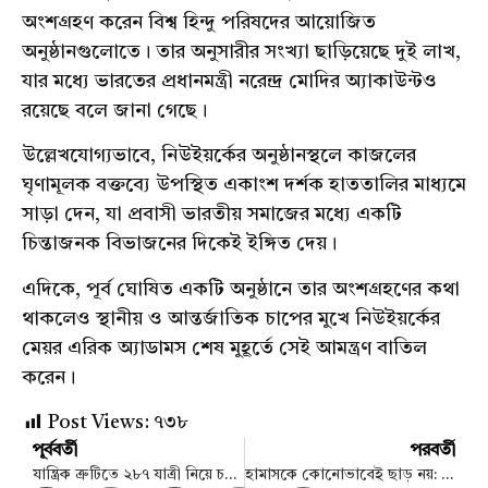
অংশগ্রহণ করেন বিশ্ব হিন্দু পরিষদের আয়োজিত
অনুষ্ঠানগুলোতে। তার অনুসারীর সংখ্যা ছাড়িয়েছে দুই লাখ,
যার মধ্যে ভারতের প্রধানমন্ত্রী নরেন্দ্র মোদির অ্যাকাউন্টও
রয়েছে বলে জানা গেছে।
উল্লেখযোগ্যভাবে, নিউইয়র্কের অনুষ্ঠানস্থলে কাজলের
ঘৃণামূলক বক্তব্যে উপস্থিত একাংশ দর্শক হাততালির মাধ্যমে
সাড়া দেন, যা প্রবাসী ভারতীয় সমাজের মধ্যে একটি
চিন্তাজনক বিভাজনের দিকেই ইঙ্গিত দেয়।
এদিকে, পূর্ব ঘোষিত একটি অনুষ্ঠানে তার অংশগ্রহণের কথা
থাকলেও স্থানীয় ও আন্তর্জাতিক চাপের মুখে নিউইয়র্কের
মেয়র এরিক অ্যাডামস শেষ মুহূর্তে সেই আমন্ত্রণ বাতিল
করেন।
Post Views:
৭৩৮
পূর্ববর্তী
পরবর্তী
যান্ত্রিক ত্রুটিতে ২৮৭ যাত্রী নিয়ে চট্টগ্রামে ফিরে এল যাত্রীবাহী বিমান
হামাসকে কোনোভাবেই ছাড় নয়: কঠোর অবস্থানে ট্রাম্প