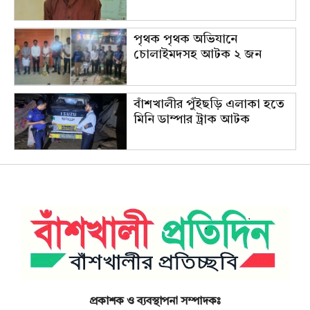
পৃথক পৃথক অভিযানে
চোলাইমদসহ আটক ২ জন
বাঁশখালীর পুঁইছড়ি এলাকা হতে
মিনি ডাম্পার ট্রাক আটক
প্রকাশক ও ব্যবস্থাপনা সম্পাদকঃ