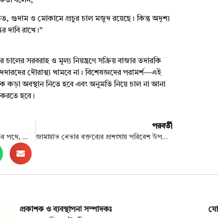
কর্তা বলেন,
গুদাম ও মোকামে প্রচুর চাল মজুদ রয়েছে। কিন্তু অদৃশ্য
ের দাবি রাখে।”
 চালের সরবরাহ ও মূল্য নিয়ন্ত্রণে সক্রিয় বাজার তদারকি
দদারদের দৌরাত্ম্য থামবে না। বিশেষজ্ঞদের পরামর্শ—এই
কে কড়া অবস্থান নিতে হবে এবং অনুমতি নিয়ে চাল না আনা
রহণ করতে হবে।
পরবর্তী
থাইল্যান্ড-কাম্বোডিয়া সংঘর্ষে যুদ্ধবিরতির পথে, ফোনালাপে রাজি করালেন ট্রাম্প
জামায়াত নেতার বক্তব্যের প্রশংসায় পরিবেশ উপদেষ্টা
প্রকাশক ও ব্যবস্থাপনা সম্পাদকঃ
যো