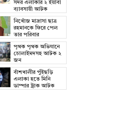
সদর এলাকার ২ ইয়াবা
ব্যাবসায়ী আটক
নিখোঁজ মাদ্রাসা ছাত্র
রহমানকে ফিরে পেল
তার পরিবার
পৃথক পৃথক অভিযানে
চোলাইমদসহ আটক ২
জন
বাঁশখালীর পুঁইছড়ি
এলাকা হতে মিনি
ডাম্পার ট্রাক আটক