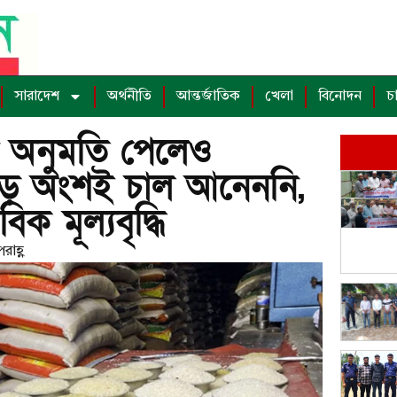
সারাদেশ
অর্থনীতি
আন্তর্জাতিক
খেলা
বিনোদন
চ
 অনুমতি পেলেও
 বড় অংশই চাল আনেননি,
িক মূল্যবৃদ্ধি
রাহ্ণ