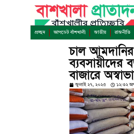
প্রচ্ছদ
আপডেট বাঁশখালী
জাতীয়
রাজনীতি
চাল আমদানির
ব্যবসায়ীদের
বাজারে অস্বাভাব
জুলাই ২৭, ২০২৫
১২:৩২ অপ