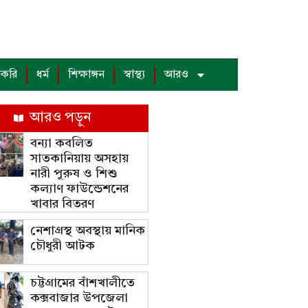
াকরি
ধর্ম
শিক্ষাঙ্গন
স্বাস্থ্য
আরও
আরও পড়ুন
বন্যা কবলিত
সাতকানিয়ায় অসহায়
নারী পুরুষ ও শিশু
কল্যাণ ফাউন্ডেশনের
খাবার বিতরণ
নেশাগ্রস্থ অবস্থায় মানিক
চৌধুরী আটক
চট্টগ্রামের বাঁশখালীতে
কক্সবাজার উপজেলা