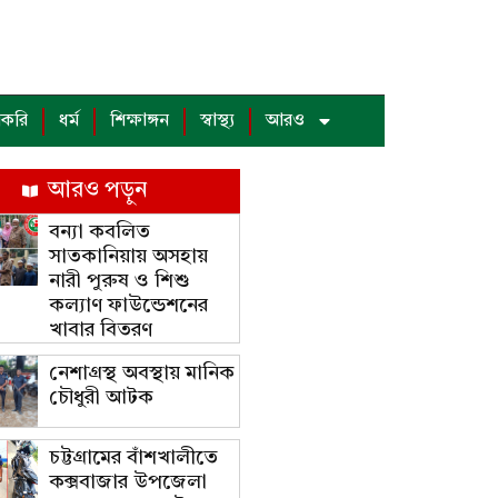
াকরি
ধর্ম
শিক্ষাঙ্গন
স্বাস্থ্য
আরও
আরও পড়ুন
বন্যা কবলিত
সাতকানিয়ায় অসহায়
নারী পুরুষ ও শিশু
কল্যাণ ফাউন্ডেশনের
খাবার বিতরণ
নেশাগ্রস্থ অবস্থায় মানিক
চৌধুরী আটক
চট্টগ্রামের বাঁশখালীতে
কক্সবাজার উপজেলা