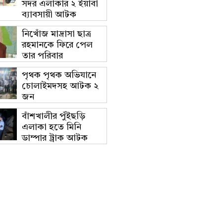
সদর এলাকার ২ ইয়াবা
ব্যাবসায়ী আটক
নিখোঁজ মাদ্রাসা ছাত্র
রহমানকে ফিরে পেল
তার পরিবার
পৃথক পৃথক অভিযানে
চোলাইমদসহ আটক ২
জন
বাঁশখালীর পুঁইছড়ি
এলাকা হতে মিনি
ডাম্পার ট্রাক আটক