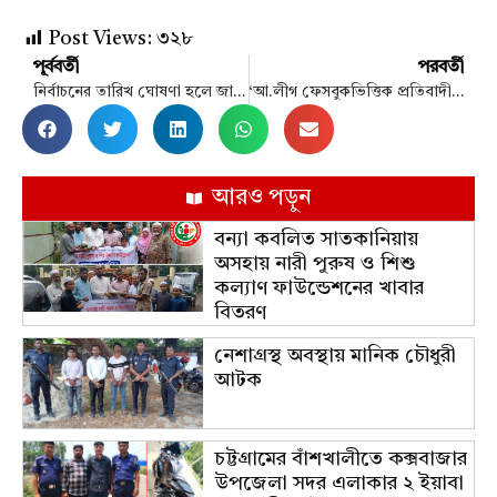
Post Views:
৩২৮
পূর্ববর্তী
পরবর্তী
নির্বাচনের তারিখ ঘোষণা হলে জানা যাবে বই মেলার সময়
‘আ.লীগ ফেসবুকভিত্তিক প্রতিবাদী দলে পরিণত হয়েছে’
আরও পড়ুন
বন্যা কবলিত সাতকানিয়ায়
অসহায় নারী পুরুষ ও শিশু
কল্যাণ ফাউন্ডেশনের খাবার
বিতরণ
নেশাগ্রস্থ অবস্থায় মানিক চৌধুরী
আটক
চট্টগ্রামের বাঁশখালীতে কক্সবাজার
উপজেলা সদর এলাকার ২ ইয়াবা