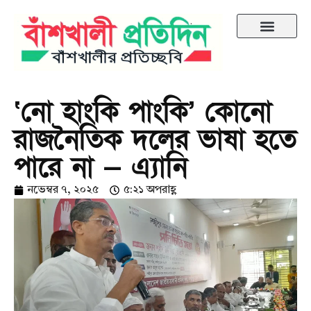
‘নো হাংকি পাংকি’ কোনো
রাজনৈতিক দলের ভাষা হতে
পারে না — এ্যানি
নভেম্বর ৭, ২০২৫
৫:২১ অপরাহ্ণ