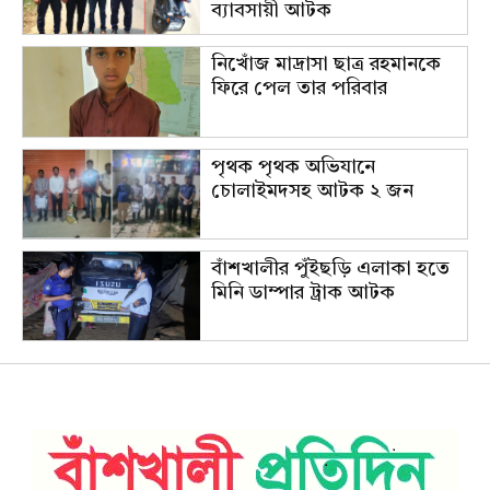
ব্যাবসায়ী আটক
নিখোঁজ মাদ্রাসা ছাত্র রহমানকে
ফিরে পেল তার পরিবার
পৃথক পৃথক অভিযানে
চোলাইমদসহ আটক ২ জন
বাঁশখালীর পুঁইছড়ি এলাকা হতে
মিনি ডাম্পার ট্রাক আটক