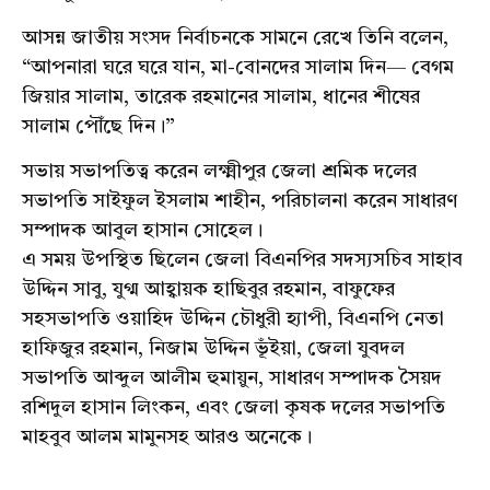
আসন্ন জাতীয় সংসদ নির্বাচনকে সামনে রেখে তিনি বলেন,
“আপনারা ঘরে ঘরে যান, মা-বোনদের সালাম দিন— বেগম
জিয়ার সালাম, তারেক রহমানের সালাম, ধানের শীষের
সালাম পৌঁছে দিন।”
সভায় সভাপতিত্ব করেন লক্ষ্মীপুর জেলা শ্রমিক দলের
সভাপতি সাইফুল ইসলাম শাহীন, পরিচালনা করেন সাধারণ
সম্পাদক আবুল হাসান সোহেল।
এ সময় উপস্থিত ছিলেন জেলা বিএনপির সদস্যসচিব সাহাব
উদ্দিন সাবু, যুগ্ম আহ্বায়ক হাছিবুর রহমান, বাফুফের
সহসভাপতি ওয়াহিদ উদ্দিন চৌধুরী হ্যাপী, বিএনপি নেতা
হাফিজুর রহমান, নিজাম উদ্দিন ভূঁইয়া, জেলা যুবদল
সভাপতি আব্দুল আলীম হুমায়ুন, সাধারণ সম্পাদক সৈয়দ
রশিদুল হাসান লিংকন, এবং জেলা কৃষক দলের সভাপতি
মাহবুব আলম মামুনসহ আরও অনেকে।