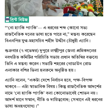
“‘নো হাংকি পাংকি’— এ ধরনের শব্দ কোনো সভ্য
রাজনৈতিক দলের ভাষা হতে পারে না,” মন্তব্য করেছেন
বিএনপির যুগ্ম-মহাসচিব শহীদ উদ্দীন চৌধুরী এ্যানি।
শুক্রবার (৭ নভেম্বর) দুপুরে লক্ষ্মীপুর জেলা শ্রমিকদলের
নবগঠিত কমিটির পরিচিতি সভায় প্রধান অতিথির বক্তব্যে
তিনি এ মন্তব্য করেন। সভাটি শহরের গোডাউন রোড
এলাকার বশির ভিলা হলরুমে অনুষ্ঠিত হয়।
এ্যানি বলেন, “একটা দেশে নির্বাচন হবে, পক্ষ-বিপক্ষ
থাকবে— এটা স্বাভাবিক বিষয়। কিন্তু রাজনৈতিক আদর্শের
নামে ‘নো হাংকি পাংকি’ বলা কোনোভাবেই শোভন নয়।
আদর্শ মানে সম্মান, নীতি ও দায়িত্ববোধ; সেখানে এই ধরনের
ভাষা অগ্রহণযোগ্য।”