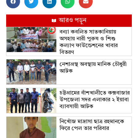
আরও পড়ুন
বন্যা কবলিত সাতকানিয়ায়
অসহায় নারী পুরুষ ও শিশু
কল্যাণ ফাউন্ডেশনের খাবার
বিতরণ
নেশাগ্রস্থ অবস্থায় মানিক চৌধুরী
আটক
চট্টগ্রামের বাঁশখালীতে কক্সবাজার
উপজেলা সদর এলাকার ২ ইয়াবা
ব্যাবসায়ী আটক
নিখোঁজ মাদ্রাসা ছাত্র রহমানকে
ফিরে পেল তার পরিবার