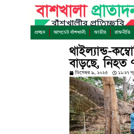
প্রচ্ছদ
আপডেট বাঁশখালী
জাতীয়
রাজনীতি
থাইল্যান্ড-কম্
বাড়ছে, নিহত 
ডিসেম্বর ৯, ২০২৫
১১:২৭ পূর্ব