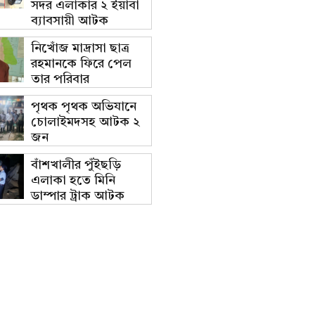
সদর এলাকার ২ ইয়াবা
ব্যাবসায়ী আটক
নিখোঁজ মাদ্রাসা ছাত্র
রহমানকে ফিরে পেল
তার পরিবার
পৃথক পৃথক অভিযানে
চোলাইমদসহ আটক ২
জন
বাঁশখালীর পুঁইছড়ি
এলাকা হতে মিনি
ডাম্পার ট্রাক আটক