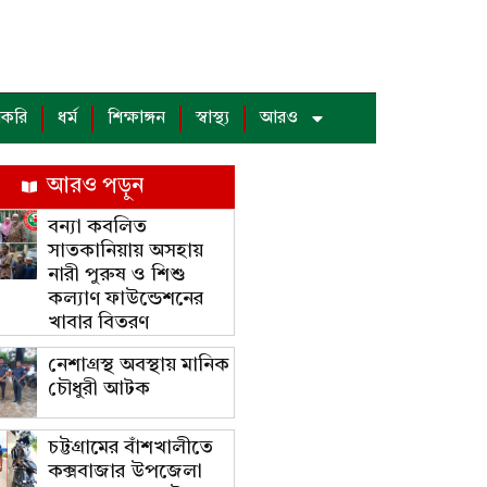
াকরি
ধর্ম
শিক্ষাঙ্গন
স্বাস্থ্য
আরও
আরও পড়ুন
বন্যা কবলিত
সাতকানিয়ায় অসহায়
নারী পুরুষ ও শিশু
কল্যাণ ফাউন্ডেশনের
খাবার বিতরণ
নেশাগ্রস্থ অবস্থায় মানিক
চৌধুরী আটক
চট্টগ্রামের বাঁশখালীতে
কক্সবাজার উপজেলা