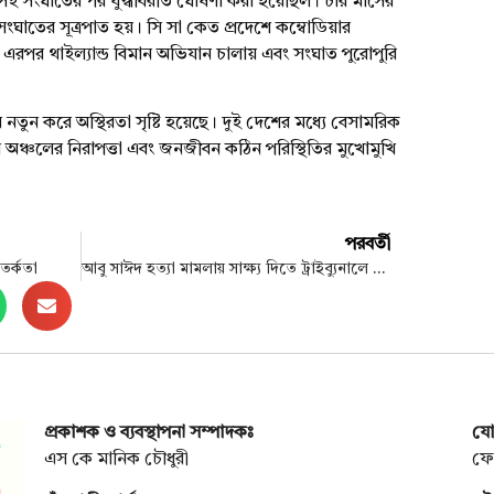
তায় সেই সংঘাতের পর যুদ্ধবিরতি ঘোষণা করা হয়েছিল। চার মাসের
ংঘাতের সূত্রপাত হয়। সি সা কেত প্রদেশে কম্বোডিয়ার
রপর থাইল্যান্ড বিমান অভিযান চালায় এবং সংঘাত পুরোপুরি
নতুন করে অস্থিরতা সৃষ্টি হয়েছে। দুই দেশের মধ্যে বেসামরিক
অঞ্চলের নিরাপত্তা এবং জনজীবন কঠিন পরিস্থিতির মুখোমুখি
পরবর্তী
তর্কতা
আবু সাঈদ হত্যা মামলায় সাক্ষ্য দিতে ট্রাইব্যুনালে হাজির হাসনাত আবদুল্লাহ
প্রকাশক ও ব্যবস্থাপনা সম্পাদকঃ
যো
এস কে মানিক চৌধুরী
ফো