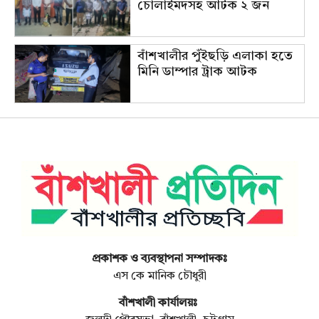
চোলাইমদসহ আটক ২ জন
বাঁশখালীর পুঁইছড়ি এলাকা হতে
মিনি ডাম্পার ট্রাক আটক
প্রকাশক ও ব্যবস্থাপনা সম্পাদকঃ
এস কে মানিক চৌধুরী
বাঁশখালী কার্যালয়ঃ