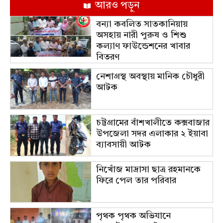
আরও পড়ুন
বন্যা কবলিত সাতকানিয়ায়
অসহায় নারী পুরুষ ও শিশু
কল্যাণ ফাউন্ডেশনের খাবার
বিতরণ
নেশাগ্রস্থ অবস্থায় মানিক চৌধুরী
আটক
চট্টগ্রামের বাঁশখালীতে কক্সবাজার
উপজেলা সদর এলাকার ২ ইয়াবা
ব্যাবসায়ী আটক
নিখোঁজ মাদ্রাসা ছাত্র রহমানকে
ফিরে পেল তার পরিবার
পৃথক পৃথক অভিযানে