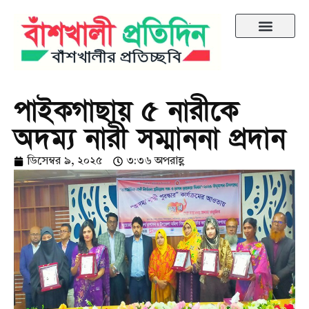
পাইকগাছায় ৫ নারীকে
অদম্য নারী সম্মাননা প্রদান
ডিসেম্বর ৯, ২০২৫
৩:৩৬ অপরাহ্ণ