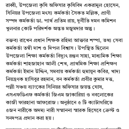
রাব্বী, উপজেলা কৃষি অফিসার কৃষিবিদ একরামুল হোসেন,
সিনিয়র উপজেলা মৎস্য কর্মকর্তা সৈকত মল্লিক, প্রাণী
সম্পদ কর্মকর্তা ডা. পার্থ প্রতিম রায়, দুর্নীতি দমন কমিশন
খুলনার কোর্ট পরিদর্শক অন্তত মজুমদার অন্তু।
বক্তব্য রাখেন প্রধান শিক্ষক রহিমা আক্তার শম্পা, তথ্য সেবা
কর্মকর্তা তম্বী দাশ ও দিপল বিশ্বাস। উপস্থিত ছিলেন
উপজেলা শিক্ষা কর্মকর্তা বিদ্যুৎ রঞ্জন সাহা, মাধ্যমিক শিক্ষা
কর্মকর্তা শাহজাহান আলী শেখ, প্রাথমিক শিক্ষা প্রশিক্ষণ
কর্মকর্তা ইমান উদ্দিন, সমবায় কর্মকর্তা হুমায়ূন কবির, খাদ্য
নিয়ন্ত্রণক হাসিবুর রহমান, বন কর্মকর্তা প্রবীর কুমার দত্ত,
পল্লী সঞ্চয় ব্যাংকের সিনিয়র অফিসার জয়ন্ত ঘোষ,
এসএফডিএফ কর্মকর্তা জিএম জাকারিয়া ও নবলোকের
কাজী ফারহানা আফরোজ। অনুষ্ঠানে ৫ টি ক্যাটাগরিতে
৫জন নারীকে অদম্য নারী সম্মাননা স্মারক হিসেবে ক্রেস্ট ও
সনদপত্র প্রদান করা হয়।