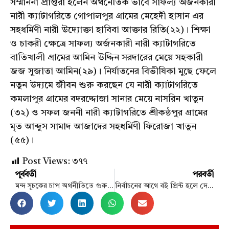
সম্মাননা প্রাপ্তরা হলেন অর্থনৈতিক ভাবে সাফল্য অর্জনকারী
নারী ক্যাটাগরিতে গোপালপুর গ্রামের মেহেদী হাসান এর
সহধর্মিণী নারী উদ্যোক্তা হাবিবা আক্তার রিতি(২২)। শিক্ষা
ও চাকরী ক্ষেত্রে সাফল্য অর্জনকারী নারী ক্যাটাগরিতে
বাতিখালী গ্রামের আমিন উদ্দিন সরদারের মেয়ে সহকারী
জজ সুজাতা আমিন(২৯)। নির্যাতনের বিভীষিকা মুছে ফেলে
নতুন উদ্যমে জীবন শুরু করছেন যে নারী ক্যাটাগরিতে
কমলাপুর গ্রামের বদরদ্দোজা সানার মেয়ে নাসরিন খাতুন
(৩২) ও সফল জননী নারী ক্যাটাগরিতে শ্রীকন্ঠপুর গ্রামের
মৃত আব্দুস সামাদ আজাদের সহধর্মিণী ফিরোজা খাতুন
(৫৫)।
Post Views:
৩৭৭
পূর্ববর্তী
পরবর্তী
মন্দ সূচকের চাপ অর্থনীতিতে গুরুতর: ড. জাহিদ হোসেন
নির্বাচনের আগে বই প্রিন্ট হলে দেবো : অর্থ উপদেষ্টা