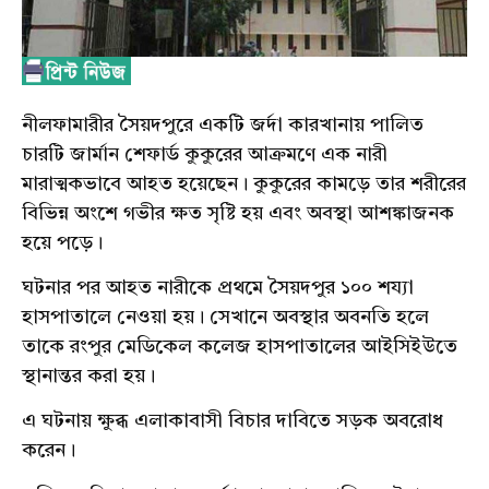
নীলফামারীর
সৈয়দপুরে
একটি জর্দা
কারখানায়
পালিত
চারটি জার্মান
শেফার্ড
কুকুরের আক্রমণে এক নারী
মারাত্মকভাবে
আহত
হয়েছেন
। কুকুরের
কামড়ে
তার শরীরের
বিভিন্ন অংশে গভীর ক্ষত সৃষ্টি
হয়
এবং অবস্থা
আশঙ্কাজনক
হয়ে
পড়ে
।
ঘটনার পর আহত নারীকে প্রথমে সৈয়দপুর ১০০ শয্যা
হাসপাতালে
নেওয়া
হয়
। সেখানে অবস্থার অবনতি হলে
তাকে রংপুর মেডিকেল কলেজ হাসপাতালের
আইসিইউতে
স্থানান্তর করা
হয়
।
এ
ঘটনায়
ক্ষুব্ধ
এলাকাবাসী
বিচার দাবিতে
সড়ক
অবরোধ
করেন।