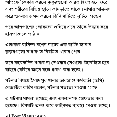
আতঙ্কে
চিৎকার
করলে কুকুরগুলো আরও হিংস্র হয়ে ওঠে
এবং শরীরের বিভিন্ন স্থানে
কামড়াতে
থাকে।
মাথায়
আক্রমণ
করে গুরুতর জখম করলে তিনি মাটিতে
লুটিয়ে
পড়েন
।
পরে আশপাশের লোকজন
এগিয়ে
এসে তাকে উদ্ধার করে
হাসপাতালে পাঠান।
এলাকার বাসিন্দা
নগেন
নামের এক ব্যক্তি জানান,
কুকুরগুলো সাধারণত নিয়মিত খাবার পেত।
তবে
কয়েকদিন
খাবার না
দেওয়ায়
সেগুলো উত্তেজিত হয়ে
বাইরে
বেরিয়ে
আসে বলে ধারণা করা হচ্ছে।
ঘটনার বিষয়ে সৈয়দপুর থানার
ভারপ্রাপ্ত
কর্মকর্তা (
ওসি
)
রেজাউল
করিম বলেন, ঘটনার সত্যতা
পাওয়া
গেছে।
এ
ঘটনায়
মামলা
হয়েছে
এবং
একজনকে
গ্রেফতার
করা
হয়েছে
। বিষয়টি তদন্ত করে আইনগত ব্যবস্থা
নেওয়া
হচ্ছে।
Post Views:
৫৫৩