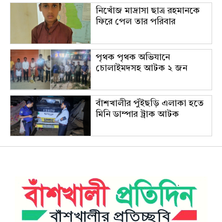
নিখোঁজ মাদ্রাসা ছাত্র রহমানকে
ফিরে পেল তার পরিবার
পৃথক পৃথক অভিযানে
চোলাইমদসহ আটক ২ জন
বাঁশখালীর পুঁইছড়ি এলাকা হতে
মিনি ডাম্পার ট্রাক আটক