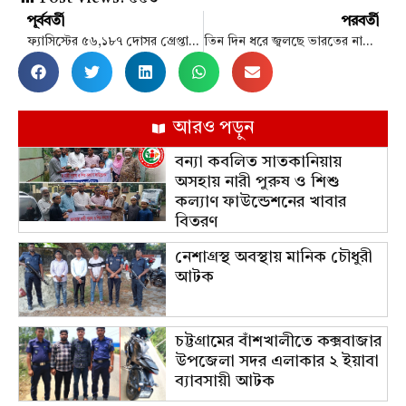
পূর্ববর্তী
পরবর্তী
ফ্যাসিস্টের ৫৬,১৮৭ দোসর গ্রেপ্তার, ৭০ ভাগই জামিনে মুক্ত
তিন দিন ধরে জ্বলছে ভারতের নাগাল্যান্ডের জুকো উপত্যকা
আরও পড়ুন
বন্যা কবলিত সাতকানিয়ায়
অসহায় নারী পুরুষ ও শিশু
কল্যাণ ফাউন্ডেশনের খাবার
বিতরণ
নেশাগ্রস্থ অবস্থায় মানিক চৌধুরী
আটক
চট্টগ্রামের বাঁশখালীতে কক্সবাজার
উপজেলা সদর এলাকার ২ ইয়াবা
ব্যাবসায়ী আটক