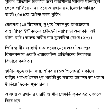
পুলিশ
অভিযান চালালে জর্দা কারখানার মালিক ঘটনাস্থল
থেকে
পালিয়ে যান। তবে কারখানার ম্যানেজার আইয়ুব
আলী (৫৫)কে আটক করে
পুলিশ
।
রোববার
(১৪ ডিসেম্বর) দুপুরে সৈয়দপুর উপজেলার
বাঙালীপুর
ইউনিয়নের
চৌমুহনী
নয়াপাড়া
এলাকায়
এই
ঘটনা ঘটে। আহত নারীর নাম
মুক্তারিনা
বেগম (২৮)।
তিনি স্থানীয় জাহাঙ্গীর আলমের
মেয়ে
এবং সৈয়দপুর
বিমানবন্দরে একটি
এয়ারলাইন্স
প্রতিষ্ঠানের নিরাপত্তা
বিভাগে
কর্মরত
।
স্থানীয় সূত্রে জানা
যায়
, শনিবার (১৩ ডিসেম্বর) সকালে
বাড়ির পাশের সৈয়দপুর
পার্বতীপুর
সড়কে
ভ্যানের
অপেক্ষায়
দাঁড়িয়ে
ছিলেন
মুক্তারিনা
।
এ সময় কারখানার চারটি জার্মান
শেফার্ড
কুকুর
হঠা
ৎ তাকে
ঘিরে
ধরে।