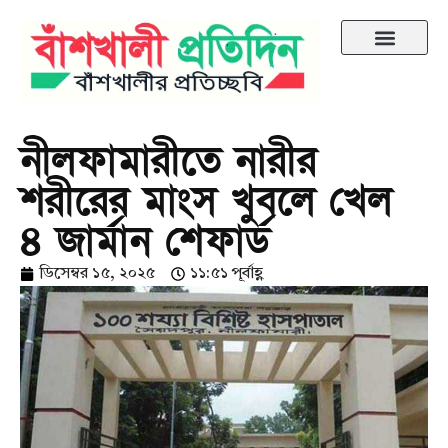
নীলফামারীতে নারীর
শরীরের মাংস খুবলে খেল
৪ জার্মান শেফার্ড
ডিসেম্বর ১৫, ২০২৫
১১:৫১ পূর্বাহ্ণ