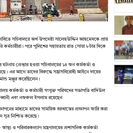
াবিতে
সচিবালয়ে
অর্থ উপদেষ্টা
সালেহউদ্দিন
আহমেদকে প্রায়
রি কর্মচারীরা। পরে
পুলিশের
সহায়তায়
রাত
সোয়া
৮টার দিকে
ের
ঘটনায়
গ্রেপ্তার হওয়া
সচিবালয়ের
১৪ জন কর্মকর্তা ও
েছে
। এর আগে তাদের বিরুদ্ধে
সন্ত্রাসবিরোধী
আইনে
দায়ের
মান্ড
মঞ্জুর করেছিলেন।
বালয়
কর্মকর্তা ও কর্মচারী সংযুক্ত পরিষদের সভাপতি
বাদিউল
ব্বানী
এবং নজরুল ইসলাম
রয়েছেন
রজ্ঞাপনের
মাধ্যমে তাদের
সাময়িক
বরখাস্তের প্রজ্ঞাপন জারি করা
 সূত্র নিশ্চিত করেছে।
 স্বাস্থ্য ও
পরিবারকল্যাণ
মন্ত্রণালয়ের
প্রশাসনিক কর্মকর্তা