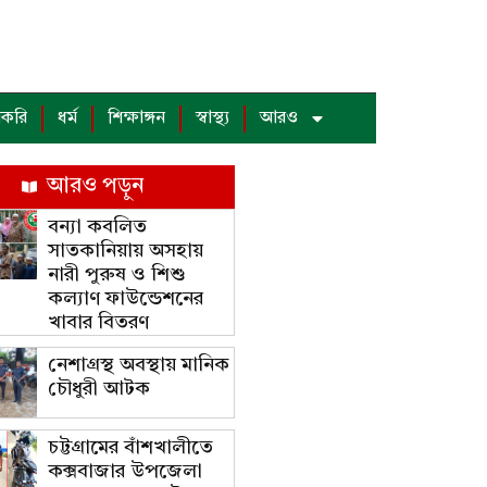
াকরি
ধর্ম
শিক্ষাঙ্গন
স্বাস্থ্য
আরও
আরও পড়ুন
বন্যা কবলিত
সাতকানিয়ায় অসহায়
নারী পুরুষ ও শিশু
কল্যাণ ফাউন্ডেশনের
খাবার বিতরণ
নেশাগ্রস্থ অবস্থায় মানিক
চৌধুরী আটক
চট্টগ্রামের বাঁশখালীতে
কক্সবাজার উপজেলা