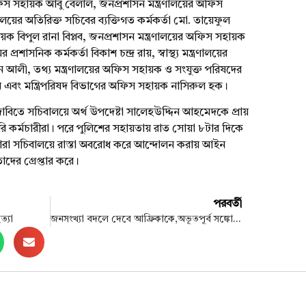
স সহায়ক আবু বেলাল,
জনপ্রশাসন
মন্ত্রণালয়ের
অফিস
ণালয়ের
অতিরিক্ত সচিবের ব্যক্তিগত কর্মকর্তা মো.
তায়েফুল
 বিপুল রানা বিপ্লব,
জনপ্রশাসন
মন্ত্রণালয়ের
অফিস সহায়ক
ের
প্রশাসনিক কর্মকর্তা বিকাশ চন্দ্র রায়, স্বাস্থ্য
মন্ত্রণালয়ের
ন
আলী, তথ্য
মন্ত্রণালয়ের
অফিস সহায়ক ও সংযুক্ত পরিষদের
ন
এবং
মন্ত্রিপরিষদ
বিভাগের অফিস সহায়ক
নাসিরুল
হক।
াবিতে
সচিবালয়ে
অর্থ উপদেষ্টা
সালেহউদ্দিন
আহমেদকে প্রায়
রি কর্মচারীরা। পরে
পুলিশের
সহায়তায়
রাত
সোয়া
৮টার দিকে
ারা
সচিবালয়ে
রাস্তা অবরোধ করে আন্দোলন
করায়
আইন
াদের গ্রেপ্তার করে।
পরবর্তী
ত্যা
জনসংখ্যা বদলে দেবে আফ্রিকাকে,অভূতপূর্ব সঙ্কোচনে চীন