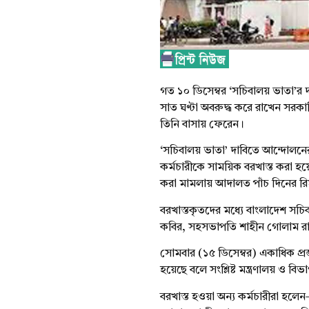
গত ১০ ডিসেম্বর ‘
সচিবালয়
ভাতা’র
দ
সাত ঘণ্টা অবরুদ্ধ করে রাখেন সরকা
তিনি
বাসায়
ফেরেন
।
‘
সচিবালয়
ভাতা’ দাবিতে আন্দোলন
কর্মচারীকে
সাময়িক
বরখাস্ত করা
হয়
করা
মামলায়
আদালত পাঁচ দিনের
রি
বরখাস্তকৃতদের
মধ্যে বাংলাদেশ
সচি
কবির, সহসভাপতি শাহীন গোলাম
রা
সোমবার (১৫ ডিসেম্বর) একাধিক
প্
হয়েছে
বলে সংশ্লিষ্ট
মন্ত্রণালয়
ও বিভাগ
বরখাস্ত হওয়া অন্য
কর্মচারীরা
হলেন
–