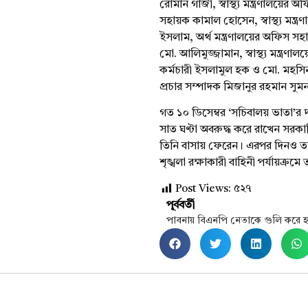
রোমান
গাজী, স্বাস্থ্য
মন্ত্রণালয়ের
অফি
সহায়ক কামাল হোসেন, স্বাস্থ্য
মন্ত্র
ইসলাম, অর্থ
মন্ত্রণালয়ের
অফিস সহায়ক
মো.
আলিমুজ্জামান
, স্বাস্থ্য
মন্ত্রণালয়
কর্মচারী
ইসলামুল
হক ও মো.
মহসি
প্রচার সম্পাদক মিজানুর রহমান
সুম
গত ১০ ডিসেম্বর ‘
সচিবালয়
ভাতা’র
দ
সাত ঘণ্টা অবরুদ্ধ করে রাখেন সরকা
তিনি
বাসায়
ফেরেন
। এরপর দিনও ত
শৃঙ্খলা
রক্ষাকারী
বাহিনী
পর্যায়ক্রমে
ত
Post Views:
৫২৭
পূর্ববর্তী
পাবনায় বিএনপি নেতাকে গুলি করে হ