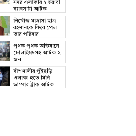
সদর এলাকার ২ ইয়াবা
ব্যাবসায়ী আটক
নিখোঁজ মাদ্রাসা ছাত্র
রহমানকে ফিরে পেল
তার পরিবার
পৃথক পৃথক অভিযানে
চোলাইমদসহ আটক ২
জন
বাঁশখালীর পুঁইছড়ি
এলাকা হতে মিনি
ডাম্পার ট্রাক আটক