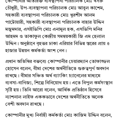
কোম্পানীর অতিরিক্ত ব্যবস্থাপনা পরিচালক মোঃ খসরু
চৌধুরী, উপ-ব্যবস্থাপনা পরিচালক মোঃ আবুল কাশেম,
সহকারী ব্যবস্থাপনা পরিচালক মোঃ খুরশীদ আলম
পাটোয়ারী
, সহকারী ব্যবস্থাপনা পরিচালক বাহার উদ্দিন
মজুমদার,
এসইভিপি
মোঃ এনামুল হক,
এসভিপি
মনির
আহমদ ও
তাকাফুল
কেন্দ্রীয়
সমন্বয়কারী
জি
এম হেলাল
উদ্দিন। অনুষ্ঠানে বৃহত্তর ঢাকা
এরিয়ার
বিভিন্ন স্তরের প্রায় ৫
হাজার
উন্নয়ন
কর্মকর্তা অংশ
নেন
।
প্রধান অতিথির বক্তব্যে কোম্পানীর
চেয়ারম্যান
তোফাজ্জল
হোসেন বলেন,
বীমা
দেশের অর্থনীতিতে গুরুত্বপূর্ণ অবদান
রাখছে।
বীমার
সঞ্চিত অর্থ
ব্যাংকিং
চ্যানেলের
মাধ্যমে
ব্যবসা-বাণিজ্য, শিল্পে
বিনিয়োগ
হয়
। এতে বিপুল কর্মসংস্থান
সৃষ্টি
হয়
। তিনি আরো বলেন, আর্থিক প্রতিষ্ঠান হিসেবে
ন্যাশনাল লাইফ
এককভাবে
দেশের অর্থনীতিতে অনেক
বেশী অবদান রাখছে।
কোম্পানীর
মুখ্য
নির্বাহী
কর্মকর্তা
মোঃ
কাজিম
উদ্দিন
বলেন
,