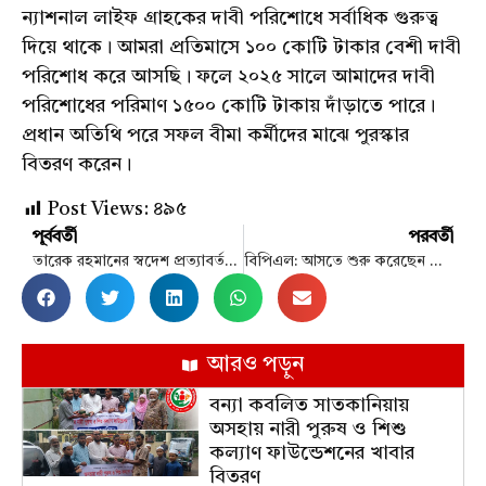
ন্যাশনাল
লাইফ
গ্রাহকের
দাবী
পরিশোধে
সর্বাধিক
গুরুত্ব
দিয়ে
থাকে
।
আমরা
প্রতিমাসে
১০০
কোটি
টাকার
বেশী
দাবী
পরিশোধ
করে
আসছি
।
ফলে
২০২৫
সালে
আমাদের
দাবী
পরিশোধের
পরিমাণ
১৫০০
কোটি
টাকায়
দাঁড়াতে
পারে
।
প্রধান
অতিথি
পরে
সফল
বীমা
কর্মীদের
মাঝে
পুরস্কার
বিতরণ
করেন
।
Post Views:
৪৯৫
পূর্ববর্তী
পরবর্তী
তারেক রহমানের স্বদেশ প্রত্যাবর্তনের দিন ১০ রুটে চলবে ২০ স্পেশাল ট্রেন
বিপিএল: আসতে শুরু করেছেন বিদেশি ক্রিকেটাররা
আরও পড়ুন
বন্যা কবলিত সাতকানিয়ায়
অসহায় নারী পুরুষ ও শিশু
কল্যাণ ফাউন্ডেশনের খাবার
বিতরণ