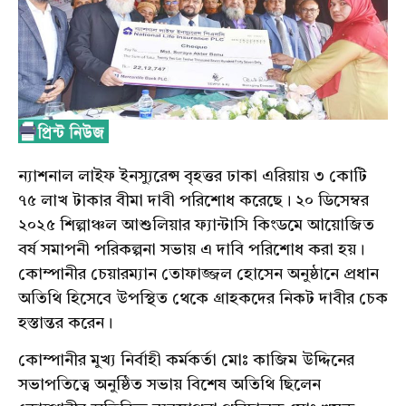
ন্যাশনাল লাইফ
ইনস্যুরেন্স
বৃহত্তর ঢাকা
এরিয়ায়
৩ কোটি
৭৫ লাখ টাকার
বীমা
দাবী পরিশোধ করেছে। ২০ ডিসেম্বর
২০২৫
শিল্পাঞ্চল
আশুলিয়ার
ফ্যান্টাসি
কিংডমে
আয়োজিত
বর্ষ
সমাপনী
পরিকল্পনা
সভায়
এ দাবি পরিশোধ করা
হয়
।
কোম্পানীর
চেয়ারম্যান
তোফাজ্জল
হোসেন অনুষ্ঠানে প্রধান
অতিথি হিসেবে উপস্থিত থেকে
গ্রাহকদের
নিকট দাবীর চেক
হস্তান্তর করেন।
কোম্পানীর মুখ্য নির্বাহী কর্মকর্তা মোঃ
কাজিম
উদ্দিনের
সভাপতিত্বে অনুষ্ঠিত
সভায়
বিশেষ অতিথি ছিলেন