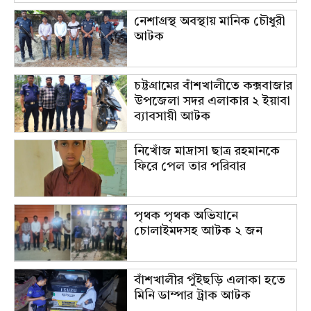
নেশাগ্রস্থ অবস্থায় মানিক চৌধুরী
আটক
চট্টগ্রামের বাঁশখালীতে কক্সবাজার
উপজেলা সদর এলাকার ২ ইয়াবা
ব্যাবসায়ী আটক
নিখোঁজ মাদ্রাসা ছাত্র রহমানকে
ফিরে পেল তার পরিবার
পৃথক পৃথক অভিযানে
চোলাইমদসহ আটক ২ জন
বাঁশখালীর পুঁইছড়ি এলাকা হতে
মিনি ডাম্পার ট্রাক আটক