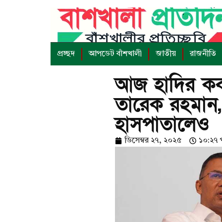
প্রচ্ছদ
আপডেট বাঁশখালী
জাতীয়
রাজনীতি
আজ হাদির কব
তারেক রহমান, 
হাসপাতালেও
ডিসেম্বর ২৭, ২০২৫
১০:২৭ পূর