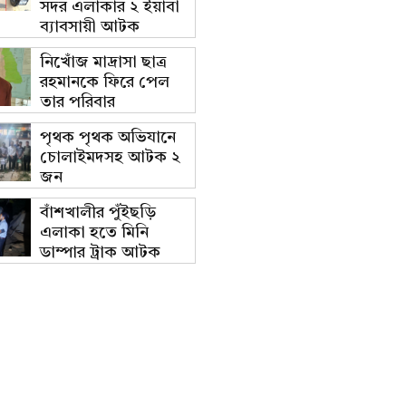
সদর এলাকার ২ ইয়াবা
ব্যাবসায়ী আটক
নিখোঁজ মাদ্রাসা ছাত্র
রহমানকে ফিরে পেল
তার পরিবার
পৃথক পৃথক অভিযানে
চোলাইমদসহ আটক ২
জন
বাঁশখালীর পুঁইছড়ি
এলাকা হতে মিনি
ডাম্পার ট্রাক আটক