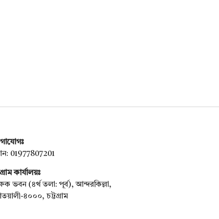
গাযোগঃ
ন: 01977807201
টগ্রাম কার্যালয়ঃ
্ষক ভবন (৪র্থ তলা: পূর্ব), আন্দরকিল্লা,
য়ালী-৪০০০, চট্টগ্রাম