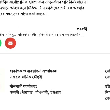
তীয় অর্থোপেডিক হাসপাতাল ও পুনর্বাসন প্রতিষ্ঠান) যাবেন।
্থানে আহত হয়ে চিকিৎসাধীন ব্যক্তিদের শারীরিক অবস্থার
রের সদস্যদের সাথে কথা বলবেন।
পরবর্তী
চট্টগ্রাম-৫ আসন থেকে লড়বেন ব্যারিস্টার আনিসুল ইসলাম
রাতেই জাতীয় স্মৃতিসৌধ পরিষ্কার করল বিএনপি নেতাকর্মীরা
প্রকাশক ও ব্যবস্থাপনা সম্পাদকঃ
যো
এস কে মানিক চৌধুরী
ফো
বাঁশখালী কার্যালয়ঃ
চট্
জলদী পৌরসভা, বাঁশখালী, চট্টগ্রাম
শিক
কোত