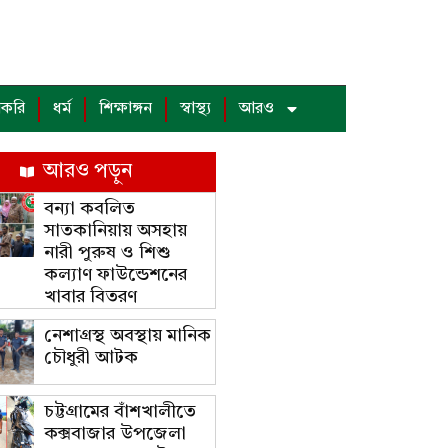
াকরি
ধর্ম
শিক্ষাঙ্গন
স্বাস্থ্য
আরও
আরও পড়ুন
বন্যা কবলিত
সাতকানিয়ায় অসহায়
নারী পুরুষ ও শিশু
কল্যাণ ফাউন্ডেশনের
খাবার বিতরণ
নেশাগ্রস্থ অবস্থায় মানিক
চৌধুরী আটক
চট্টগ্রামের বাঁশখালীতে
কক্সবাজার উপজেলা