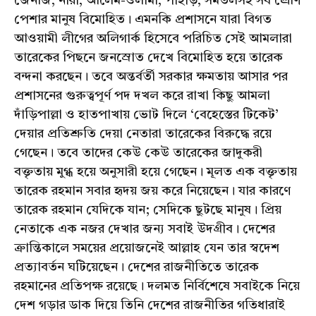
জেনজি, নারী, আলেম-ওলামা, পাহাড়, সমতলসহ সব শ্রেণি
পেশার মানুষ বিমোহিত। এমনকি প্রশাসনে যারা বিগত
আওয়ামী লীগের অলিগার্ক হিসেবে পরিচিত সেই আমলারা
তারেকের পিছনে জনস্রোত দেখে বিমোহিত হয়ে তারেক
বন্দনা করছেন। তবে অন্তর্বর্তী সরকার ক্ষমতায় আসার পর
প্রশাসনের গুরুত্বপূর্ণ পদ দখল করে রাখা কিছু আমলা
দাঁড়িপাল্লা ও হাতপাখায় ভোট দিলে ‘বেহেস্তের টিকেট’
দেয়ার প্রতিশ্রুতি দেয়া নেতারা তারেকের বিরুদ্ধে রয়ে
গেছেন। তবে তাদের কেউ কেউ তারেকের জাদুকরী
বক্তৃতায় মুগ্ধ হয়ে অনুসারী হয়ে গেছেন। মূলত এক বক্তৃতায়
তারেক রহমান সবার হৃদয় জয় করে নিয়েছেন। যার কারণে
তারেক রহমান যেদিকে যান; সেদিকে ছুটছে মানুষ। প্রিয়
নেতাকে এক নজর দেখার জন্য সবাই উদগ্রীব। দেশের
ক্রান্তিকালে সময়ের প্রয়োজনেই আল্লাহ যেন তার স্বদেশ
প্রত্যাবর্তন ঘটিয়েছেন। দেশের রাজনীতিতে তারেক
রহমানের প্রতিপক্ষ রয়েছে। দলমত নির্বিশেষে সবাইকে নিয়ে
দেশ গড়ার ডাক দিয়ে তিনি দেশের রাজনীতির গতিধারাই