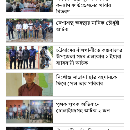
কল্যাণ ফাউন্ডেশনের খাবার
বিতরণ
নেশাগ্রস্থ অবস্থায় মানিক চৌধুরী
আটক
চট্টগ্রামের বাঁশখালীতে কক্সবাজার
উপজেলা সদর এলাকার ২ ইয়াবা
ব্যাবসায়ী আটক
নিখোঁজ মাদ্রাসা ছাত্র রহমানকে
ফিরে পেল তার পরিবার
পৃথক পৃথক অভিযানে
চোলাইমদসহ আটক ২ জন