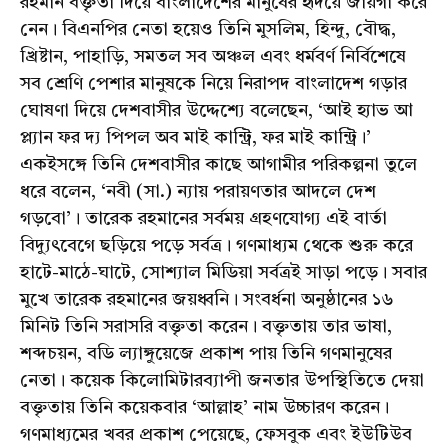
রহমান বক্তৃতা দিয়ে বাংলাদেশের মানুষের হৃদয়ে জায়গা করে
নেন। বিএনপির নেতা হয়েও তিনি মুসলিম, হিন্দু, বৌদ্ধ,
খ্রিষ্টান, পাহাড়ি, সমতল সব অঞ্চল এবং ধর্মবর্ণ নির্বিশেষে
সব শ্রেণি পেশার মানুষকে নিয়ে নিরাপদ বাংলাদেশ গড়ার
ঘোষণা দিয়ে দেশবাসীর উদ্দেশ্যে বলেছেন, ‘আই হ্যাভ আ
প্ল্যান ফর দ্য পিপল অব মাই কান্ট্রি, ফর মাই কান্ট্রি।’
একইসঙ্গে তিনি দেশবাসীর কাছে আগামীর পরিকল্পনা তুলে
ধরে বলেন, ‘নবী (সা.) ন্যায় পরায়ণতার আদলে দেশ
গড়বো’। তারেক রহমানের সর্বময় গ্রহণযোগ্য এই বার্তা
বিদ্যুৎবেগে ছড়িয়ে পড়ে সর্বত্র। গণমাধ্যম থেকে শুরু করে
হাটে-মাঠে-ঘাটে, সোশ্যাল মিডিয়া সর্বত্রই সাড়া পড়ে। সবার
মুখে তারেক রহমানের জয়ধ্বনি। সংবর্ধনা অনুষ্ঠানের ১৬
মিনিট তিনি সরাসরি বক্তৃতা করেন। বক্তৃতায় তার ভাষা,
শব্দচয়ন, বডি ল্যাঙ্গুয়েজে প্রকাশ পায় তিনি গণমানুষের
নেতা। কয়েক কিলোমিটারব্যাপী জনতার উপস্থিতিতে দেয়া
বক্তৃতায় তিনি কয়েকবার ‘আল্লাহ’ নাম উচ্চারণ করেন।
গণমাধ্যমের খবর প্রকাশ পেয়েছে, ফেসবুক এবং ইউটিউব