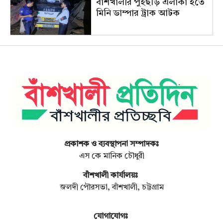
বাঁশখালীর পুঁইছড়ি এলাকা হতে
মিনি ডাম্পার ট্রাক আটক
প্রকাশক ও ব্যবস্থাপনা সম্পাদকঃ
এস কে মানিক চৌধুরী
বাঁশখালী কার্যালয়ঃ
জলদী পৌরসভা, বাঁশখালী, চট্টগ্রাম
যোগাযোগঃ