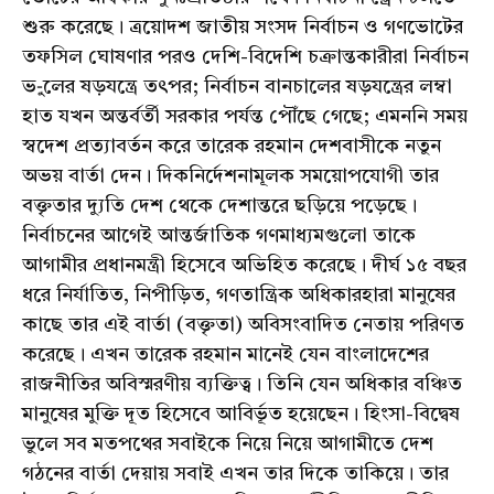
শুরু করেছে। ত্রয়োদশ জাতীয় সংসদ নির্বাচন ও গণভোটের
তফসিল ঘোষণার পরও দেশি-বিদেশি চক্রান্তকারীরা নির্বাচন
ভ-ুলের ষড়যন্ত্রে তৎপর; নির্বাচন বানচালের ষড়যন্ত্রের লম্বা
হাত যখন অন্তর্বর্তী সরকার পর্যন্ত পৌঁছে গেছে; এমননি সময়
স্বদেশ প্রত্যাবর্তন করে তারেক রহমান দেশবাসীকে নতুন
অভয় বার্তা দেন। দিকনির্দেশনামূলক সময়োপযোগী তার
বক্তৃতার দ্যুতি দেশ থেকে দেশান্তরে ছড়িয়ে পড়েছে।
নির্বাচনের আগেই আন্তর্জাতিক গণমাধ্যমগুলো তাকে
আগামীর প্রধানমন্ত্রী হিসেবে অভিহিত করেছে। দীর্ঘ ১৫ বছর
ধরে নির্যাতিত, নিপীড়িত, গণতান্ত্রিক অধিকারহারা মানুষের
কাছে তার এই বার্তা (বক্তৃতা) অবিসংবাদিত নেতায় পরিণত
করেছে। এখন তারেক রহমান মানেই যেন বাংলাদেশের
রাজনীতির অবিস্মরণীয় ব্যক্তিত্ব। তিনি যেন অধিকার বঞ্চিত
মানুষের মুক্তি দূত হিসেবে আবির্ভূত হয়েছেন। হিংসা-বিদ্বেষ
ভুলে সব মতপথের সবাইকে নিয়ে নিয়ে আগামীতে দেশ
গঠনের বার্তা দেয়ায় সবাই এখন তার দিকে তাকিয়ে। তার