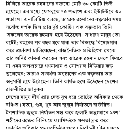
মিলিয়ে তারেক রহমানের বক্তব্যে মোট ৩০ কোটি ভিউ
হয়েছে। এর মধ্যে ফেসবুকে ৭৫ শতাংশ এবং ইউটিউবে ৩০
শতাংশ। এনালিটিক্স বলছে, তারেক রহমানের বক্তৃতার সময়
সর্বোচ্চ দর্শক ছিল প্রায় দুই কোটি। এক বক্তৃতায় তিনি
‘সকলের তারেক রহমান’ হয়ে উঠেছেন। সাধারণ মানুষ তো
বটেই; বছরের পর বছর ধরে যারা তার বিরুদ্ধে বিষোদগার
করে প্রচারণা চালিয়েছেন; রাজনৈতিক প্রতিহিংসা থেকে
তার অনিষ্ট কামনা করতেন এবং তারেক রহমান দেশে ফিরবে
না এমন অপপ্রচারে গণমাধ্যম ও সোশ্যাল মিডিয়ায় ঝড়
তুলেছেন; তারাও সংবর্ধনা অনুষ্ঠানের এক বক্তৃতায় তার
অনুসারী হয়ে উঠেছেন। তিনি কার্যত হয়ে উঠেছেন দেশের
রাজনীতির জাদুকর।
দেশের মানুষ দীর্ঘ প্রায় দেড় যুগ ধরে ভোটের অধিকার থেকে
বঞ্চিত। হত্যা, গুম, খুন আর জুলুম নির্যাতনে জর্জরিত।
পৈশাচিক জুলুম-নির্যাতন সহ্য করে জুলাই অভ্যুত্থানে ১৪শ’
শহীদের রক্তের বিনিময়ে ফ্যাসিস্টকে ক্ষমতাচ্যুত করে
ভোটের অধিকার পুনঃপ্রতিষ্ঠার পথে। নির্বাচনী ট্রেন চলতে