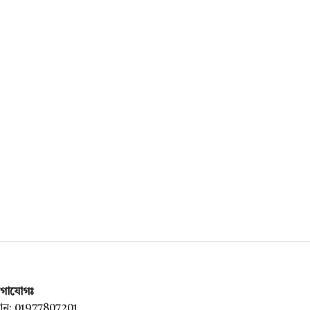
গাযোগঃ
ন: 01977807201