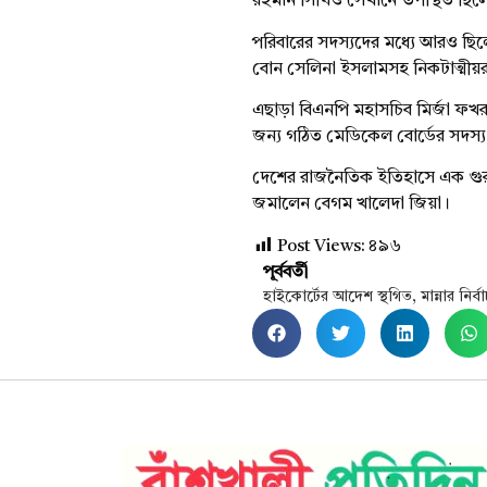
রহমান সিঁথিও সেখানে উপস্থিত ছিল
পরিবারের সদস্যদের মধ্যে আরও ছিলে
বোন সেলিনা ইসলামসহ নিকটাত্মীয়র
এছাড়া বিএনপি মহাসচিব মির্জা ফ
জন্য গঠিত মেডিকেল বোর্ডের সদস্
দেশের রাজনৈতিক ইতিহাসে এক গুরুত
জমালেন বেগম খালেদা জিয়া।
Post Views:
৪৯৬
পূর্ববর্তী