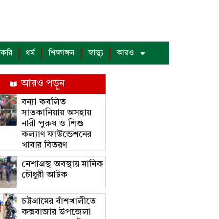
াকরি
ধর্ম
শিক্ষাঙ্গন
স্বাস্থ্য
আরও
আরও পড়ুন
বন্যা কবলিত
সাতকানিয়ায় অসহায়
নারী পুরুষ ও শিশু
কল্যাণ ফাউন্ডেশনের
খাবার বিতরণ
নেশাগ্রস্থ অবস্থায় মানিক
চৌধুরী আটক
চট্টগ্রামের বাঁশখালীতে
কক্সবাজার উপজেলা