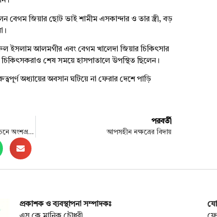
েন।
ন বেগম জিয়ার ছোট ভাই শামীম এসকান্দার ও তার স্ত্রী, বড়
া।
খরুল ইসলাম আলমগীর এবং বেগম খালেদা জিয়ার চিকিৎসার
য চিকিৎসকরাও শেষ সময়ে হাসপাতালে উপস্থিত ছিলেন।
্বপূর্ণ অধ্যায়ের অবসান ঘটিয়ে না ফেরার দেশে পাড়ি
পরবর্তী
হাইকোর্টের আদেশ স্থগিত, মান্নার নির্বাচনে অংশগ্রহণে বাধা নেই
আপসহীন নক্ষত্রের বিদায়
প্রকাশক ও ব্যবস্থাপনা সম্পাদকঃ
যো
এস কে মানিক চৌধুরী
ফো