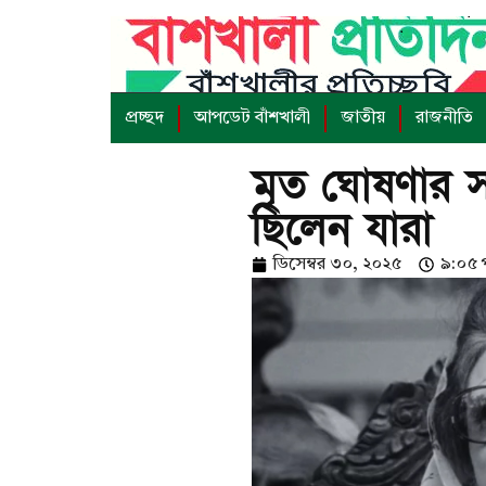
প্রচ্ছদ
আপডেট বাঁশখালী
জাতীয়
রাজনীতি
মৃত ঘোষণার 
ছিলেন যারা
ডিসেম্বর ৩০, ২০২৫
৯:০৫ পূর