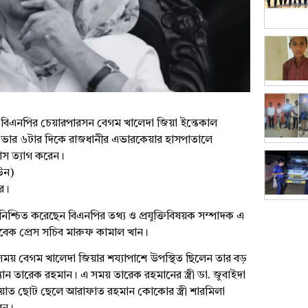
রী ও বিএনপির চেয়ারপারসন বেগম খালেদা জিয়া ইন্তেকাল
 ভোর ৬টার দিকে রাজধানীর এভারকেয়ার হাসপাতালে
বাস ত্যাগ করেন।
িউন)
ছর।
 নিশ্চিত করেছেন বিএনপির তথ্য ও প্রযুক্তিবিষয়ক সম্পাদক এ
বেক প্রেস সচিব মারুফ কামাল খান।
ুর সময় বেগম খালেদা জিয়ার শয্যাপাশে উপস্থিত ছিলেন তার বড়
যান তারেক রহমান। এ সময় তারেক রহমানের স্ত্রী ডা. জুবাইদা
রয়াত ছোট ছেলে আরাফাত রহমান কোকোর স্ত্রী শারমিলা