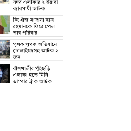
সদর এলাকার ২ ইয়াবা
ব্যাবসায়ী আটক
নিখোঁজ মাদ্রাসা ছাত্র
রহমানকে ফিরে পেল
তার পরিবার
পৃথক পৃথক অভিযানে
চোলাইমদসহ আটক ২
জন
বাঁশখালীর পুঁইছড়ি
এলাকা হতে মিনি
ডাম্পার ট্রাক আটক