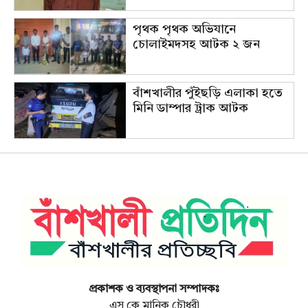
পৃথক পৃথক অভিযানে
চোলাইমদসহ আটক ২ জন
বাঁশখালীর পুঁইছড়ি এলাকা হতে
মিনি ডাম্পার ট্রাক আটক
প্রকাশক ও ব্যবস্থাপনা সম্পাদকঃ
এস কে মানিক চৌধুরী