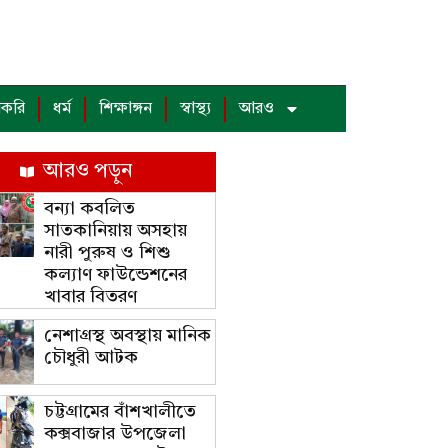
াকরি
ধর্ম
শিক্ষাঙ্গন
স্বাস্থ্য
আরও
আরও পড়ুন
বন্যা কবলিত
সাতকানিয়ায় অসহায়
নারী পুরুষ ও শিশু
কল্যাণ ফাউন্ডেশনের
খাবার বিতরণ
নেশাগ্রস্থ অবস্থায় মানিক
চৌধুরী আটক
চট্টগ্রামের বাঁশখালীতে
কক্সবাজার উপজেলা