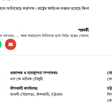
বলে জানিয়েছে কর্তৃপক্ষ। রাষ্ট্রের আইনের লঙ্ঘন হয়েছে কিনা
পরবর্তী
শরীয়তপুরে বোমা বিস্ফোরণে উড়ে গেল বসতঘর, যুবক নিহত
আজ সারাদেশে সিলিন্ডার গ্যাস বিক্রি বন্ধের ঘোষণা
প্রকাশক ও ব্যবস্থাপনা সম্পাদকঃ
যো
এস কে মানিক চৌধুরী
ফো
বাঁশখালী কার্যালয়ঃ
চট্
জলদী পৌরসভা, বাঁশখালী, চট্টগ্রাম
শিক
কোত