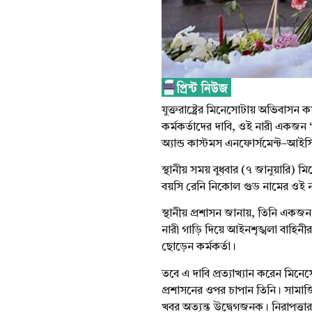
যুক্তরাষ্ট্রের মিনেসোটায় অভিবাসন ক
কর্মকর্তাদের দাবি, ওই নারী একজন 
অ্যান্ড কাস্টমস এনফোর্সমেন্ট–আইস
স্থানীয় সময় বুধবার (৭ জানুয়ারি) 
বয়সি রেনি নিকোল গুড নামের ওই 
স্থানীয় প্রশাসন জানায়, তিনি একজন
নারী গাড়ি দিয়ে আইনশৃঙ্খলা বাহিনীর
ছোড়েন কর্মকর্তা।
তবে এ দাবি প্রত্যাখ্যান করেন মিনে
প্রশাসনের ওপর চাপান তিনি। সামাজি
খবর অত্যন্ত উদ্বেগজনক। নিরাপত্তার 