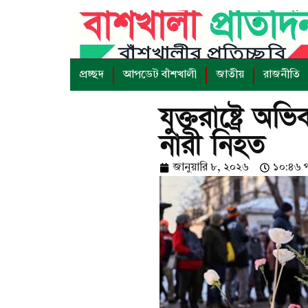
প্রচ্ছদ
আপডেট বাঁশখালী
জাতীয়
রাজনীতি
যুক্তরাষ্ট্রে অ
নারী নিহত
জানুয়ারি ৮, ২০২৬
১০:৪৬ পূর্