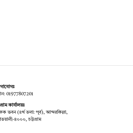
গাযোগঃ
ন: 01977807201
টগ্রাম কার্যালয়ঃ
্ষক ভবন (৪র্থ তলা: পূর্ব), আন্দরকিল্লা,
য়ালী-৪০০০, চট্টগ্রাম