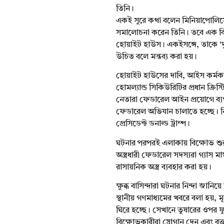
তিনি।
একই সুরে কথা বলেন মিনিয়াপোলিসে
সমালোচনা করেন তিনি। তবে এক বিবৃত
হোয়াইট হাউস। একইসঙ্গে, তাকে ‘দুষ্
উচিত বলে মন্তব্য করা হয়।
হোয়াইট হাউসের দাবি, আইস কর্মকর্
হোমল্যান্ড সিকিউরিটির প্রধান ক্রি
নেতারা ফেডারেল আইন প্রয়োগে ব্যর্
ফেডারেল অভিযান চালাতে হচ্ছে। ন
প্রেসিডেন্ট ডনাল্ড ট্রাম্প।
ঘটনার পরপরই এলাকায় বিক্ষোভ শুরু হয়
অস্ত্রধারী ফেডারেল সদস্যরা গ্যাস ম
রাসায়নিক অস্ত্র ব্যবহার করা হয়।
ক্ষুব্ধ বাসিন্দারা ঘটনার নিন্দা জ
স্থানীয় গণমাধ্যমের খবরে বলা হয়, মূল
ঘিরে হচ্ছে। সেখানে তুষারের ওপর 
বিক্ষোভকারীরা স্লোগান দেন এবং বক্