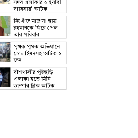
সদর এলাকার ২ ইয়াবা
ব্যাবসায়ী আটক
নিখোঁজ মাদ্রাসা ছাত্র
রহমানকে ফিরে পেল
তার পরিবার
পৃথক পৃথক অভিযানে
চোলাইমদসহ আটক ২
জন
বাঁশখালীর পুঁইছড়ি
এলাকা হতে মিনি
ডাম্পার ট্রাক আটক