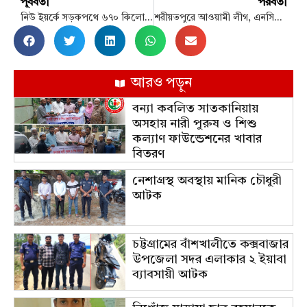
পূর্ববর্তী
পরবর্তী
নিউ ইয়র্কে সড়কপথে ৬৭০ কিলোমিটার যাত্রা করেন জয়শঙ্কর, নেপথ্য কাহিনী
শরীয়তপুরে আওয়ামী লীগ, এনসিপি ও যুব সংহতির তিন শতাধিক নেতাকর্মীর বিএনপিতে যোগদান
আরও পড়ুন
বন্যা কবলিত সাতকানিয়ায়
অসহায় নারী পুরুষ ও শিশু
কল্যাণ ফাউন্ডেশনের খাবার
বিতরণ
নেশাগ্রস্থ অবস্থায় মানিক চৌধুরী
আটক
চট্টগ্রামের বাঁশখালীতে কক্সবাজার
উপজেলা সদর এলাকার ২ ইয়াবা
ব্যাবসায়ী আটক