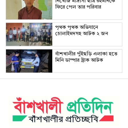
নিখোঁজ মাদ্রাসা ছাত্র রহমানকে
ফিরে পেল তার পরিবার
পৃথক পৃথক অভিযানে
চোলাইমদসহ আটক ২ জন
বাঁশখালীর পুঁইছড়ি এলাকা হতে
মিনি ডাম্পার ট্রাক আটক